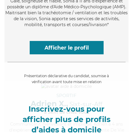
Gaie
, soigneuse et fiable, Sonia a 11 ans d'expérience et
possède un diplôme d'Aide Médico-Psychologique (AMP).
Maitrisant bien la trachéotomie / ventilation et les troubles
de la vision, Sonia apporte ses services de activités,
mobilité, transports et courses/livraison*
Afficher le profil
Présentation déclarative du candidat, soumise à
vérification avant toute mise en relation
SPORTIF
Adrien X.,
Sixt-sur-Aff
Inscrivez-vous pour
à 5km de chez Vous
afficher plus de profils
Communicatif
, bienveillant et impliqué, Adrien a 4 ans
d’aides à domicile
d'expérience et possède un diplôme d'Assistante De Vie