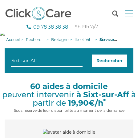
T
o
g
09 78 38 38 38
— 9h-19h 7j/7
g
l
Accueil
Recherche aide à domicile
Bretagne
Ile-et-Vilaine
Sixt-sur-Aff
e
n
a
Rechercher
v
i
g
a
60 aides à domicile
t
peuvent intervenir
à Sixt-sur-Aff
à
i
o
*
partir de
19,90€/h
n
Sous réserve de leur disponibilité au moment de la demande