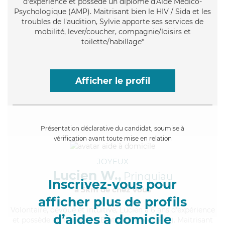
d'expérience et possède un diplôme d'Aide Médico-
Psychologique (AMP). Maitrisant bien le HIV / Sida et les
troubles de l'audition, Sylvie apporte ses services de
mobilité, lever/coucher, compagnie/loisirs et
toilette/habillage*
Afficher le profil
Présentation déclarative du candidat, soumise à
vérification avant toute mise en relation
JOYEUX
Lucien W.,
Prinquiau
Inscrivez-vous pour
à 5km de chez Vous
afficher plus de profils
Volontaire
, dévoué et intuitive, Lucien a 6 ans d'expérience
d’aides à domicile
et possède un diplôme d'Etat d'infirmier (DEI). Maitrisant