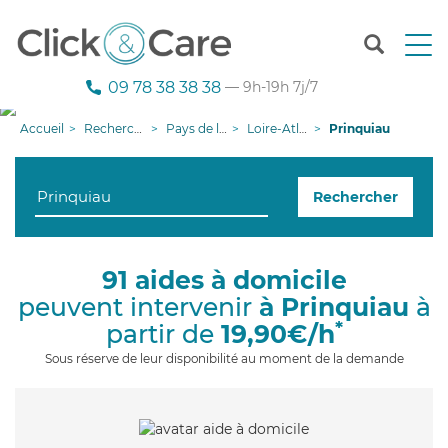
T
o
g
09 78 38 38 38
— 9h-19h 7j/7
g
l
Accueil
Recherche aide à domicile
Pays de la Loire
Loire-Atlantique
Prinquiau
e
n
a
Rechercher
v
i
g
a
91 aides à domicile
t
peuvent intervenir
à Prinquiau
à
i
o
*
partir de
19,90€/h
n
Sous réserve de leur disponibilité au moment de la demande