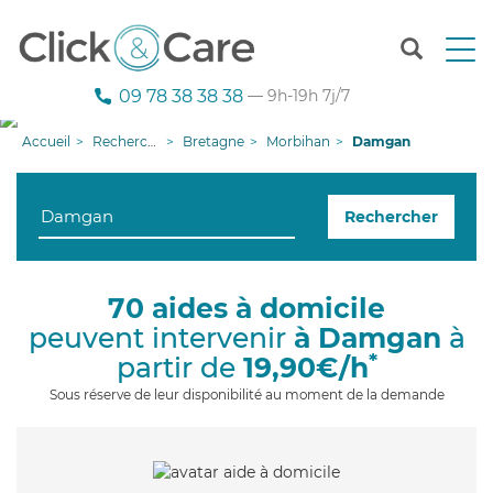
T
o
g
09 78 38 38 38
— 9h-19h 7j/7
g
l
Accueil
Recherche aide à domicile
Bretagne
Morbihan
Damgan
e
n
a
Rechercher
v
i
g
a
70 aides à domicile
t
peuvent intervenir
à Damgan
à
i
o
*
partir de
19,90€/h
n
Sous réserve de leur disponibilité au moment de la demande