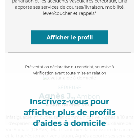
parkinson et les accidents vasculaires cérébraux, Lina
apporte ses services de courses/livraison, mobilité,
lever/coucher et rappels*
Afficher le profil
Présentation déclarative du candidat, soumise à
vérification avant toute mise en relation
SÉRIEUSE
Agnès J.,
Ambon
Inscrivez-vous pour
à 5km de chez Vous
afficher plus de profils
Infatiguable
, minutieuse et communicative, Agnès a 10 ans
d’aides à domicile
d'expérience et possède un diplôme d'État d'Auxiliaire de
Vie Sociale (DEAVS). Maitrisant bien la rémission de cancer
et la trachéotomie / ventilation, Agnès apporte ses services