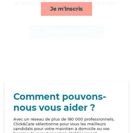
de lessive/repassage, activités, toilette/habillage et
Je m'inscris
lever/coucher*
Afficher le profil
Comment pouvons-
nous vous aider ?
Avec un réseau de plus de 180 000 professionnels,
Click&Care sélectionne pour vous les meilleurs
candidats pour votre maintien à domicile ou vos