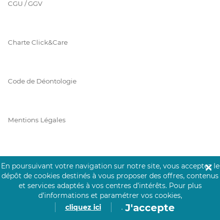
CGU / GGV
Charte Click&Care
Code de Déontologie
Mentions Légales
Prérequis Click&Care
En poursuivant votre navigation sur notre site, vous acceptez le
✕
dépôt de cookies destinés à vous proposer des offres, contenus
et services adaptés à vos centres d’intérêts.
Pour plus
d’informations et paramétrer vos cookies,
Protection des Données
J'accepte
cliquez ici
.