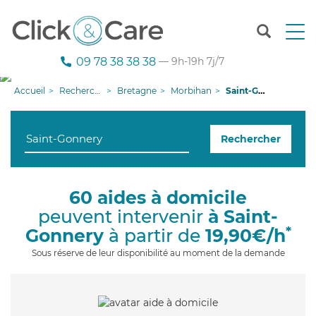
T
o
g
09 78 38 38 38
— 9h-19h 7j/7
g
l
Accueil
Recherche aide à domicile
Bretagne
Morbihan
Saint-Gonnery
e
n
a
Rechercher
v
i
g
a
60 aides à domicile
t
peuvent intervenir
à Saint-
i
o
*
Gonnery
à partir de
19,90€/h
n
Sous réserve de leur disponibilité au moment de la demande