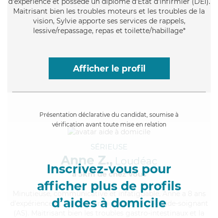
d'expérience et possède un diplôme d'Etat d'infirmier (DEI).
Maitrisant bien les troubles moteurs et les troubles de la
vision, Sylvie apporte ses services de rappels,
lessive/repassage, repas et toilette/habillage*
Afficher le profil
Présentation déclarative du candidat, soumise à
vérification avant toute mise en relation
SÉRIEUSE
Anne Z.,
Loudéac
Inscrivez-vous pour
à 5km de chez Vous
afficher plus de profils
Minutieuse
, communicative et infatiguable, Anne a 8 ans
d’aides à domicile
d'expérience et possède un diplôme d'Etat d'aide-soignant
(AS). Maitrisant bien les troubles gastro-intestinaux et la