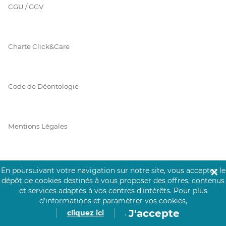
CGU / GGV
Charte Click&Care
Code de Déontologie
Mentions Légales
Prérequis Click&Care
En poursuivant votre navigation sur notre site, vous acceptez le
✕
dépôt de cookies destinés à vous proposer des offres, contenus
et services adaptés à vos centres d’intérêts.
Pour plus
d’informations et paramétrer vos cookies,
Protection des Données
J'accepte
cliquez ici
.