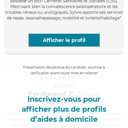
possède un BEP Carrières Sanitaires et Sociales (CSS).
Maitrisant bien la convalescence postopératoire et les
troubles rénaux ou urologiques, Sylvie apporte ses services
de repas, lessive/repassage, mobilité et toilette/habillage*
Afficher le profil
Présentation déclarative du candidat, soumise à
vérification avant toute mise en relation
ÉLÉGANT
Ferdinand Z.,
Pontivy
Inscrivez-vous pour
à 5km de chez Vous
afficher plus de profils
Polyvalent
, infatiguable et minutieux, Ferdinand a 5 ans
d’aides à domicile
d'expérience et possède un diplôme d'Etat d'infirmier (DEI).
Maitrisant bien la bronchopneumopathie chronique