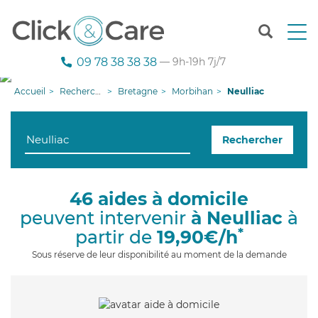
T
o
g
09 78 38 38 38
— 9h-19h 7j/7
g
l
Accueil
Recherche aide à domicile
Bretagne
Morbihan
Neulliac
e
n
a
Rechercher
v
i
g
a
46 aides à domicile
t
peuvent intervenir
à Neulliac
à
i
o
*
partir de
19,90€/h
n
Sous réserve de leur disponibilité au moment de la demande