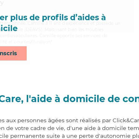
vy
r plus de profils d’aides à
attentionnée, Camille a 11 ans d'expérience et possède un
cile
 Vie Sociale (DEAVS). Maitrisant bien les troubles
cardiovasculaires, Camille apporte ses services de
ité et courses/livraison*
nscris
Care, l'aide à domicile de co
es aux personnes âgées sont réalisés par Click&Ca
 de votre cadre de vie, d'une aide à domicile tem
cile permanente suite à une perte d'autonomie pl