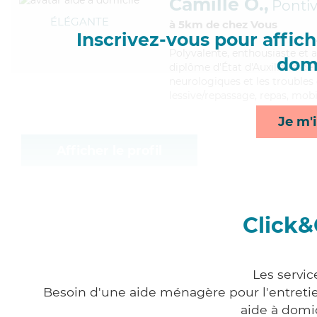
Camille O.,
Ponti
ÉLÉGANTE
à 5km de chez Vous
Inscrivez-vous pour affiche
Polyvalente
, enthousiaste et 
domi
diplôme d'État d'Auxiliaire de
neurologiques et les troubles 
lessive/repassage, repas, mobil
Je m'i
Afficher le profil
Click&
Les servic
Besoin d'une aide ménagère pour l'entretien
aide à domi