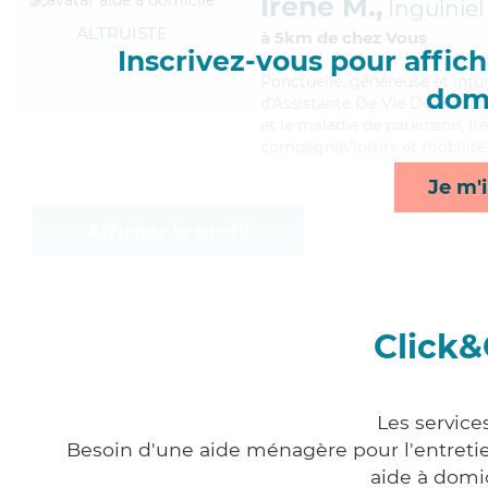
Irène M.,
Inguiniel
ALTRUISTE
à 5km de chez Vous
Inscrivez-vous pour affiche
Ponctuelle
, généreuse et intu
domi
d'Assistante De Vie Dépendanc
et la maladie de parkinson, Irè
compagnie/loisirs et mobilité
Je m'i
Afficher le profil
Click&
Les service
Besoin d'une aide ménagère pour l'entretien
aide à domi