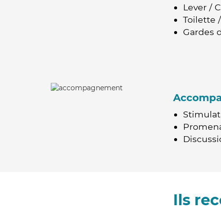
Lever / 
Toilette
Gardes d
Accomp
Stimulat
Promen
Discussio
Ils r