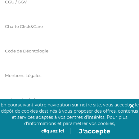
CGU / GGV
Charte Click&Care
Code de Déontologie
Mentions Légales
Prérequis Click&Care
En poursuivant votre navigation sur notre site, vous acceptez le
✕
dépôt de cookies destinés à vous proposer des offres, contenus
et services adaptés à vos centres d’intérêts.
Pour plus
d’informations et paramétrer vos cookies,
Protection des Données
J'accepte
cliquez ici
.