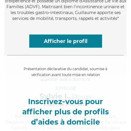
d'expérience et possède un diplôme d'Assistante De Vie aux
Familles (ADVF). Maitrisant bien l'incontinence urinaire et
les troubles gastro-intestinaux, Guillaume apporte ses
services de mobilité, transports, rappels et activités*
Afficher le profil
Présentation déclarative du candidat, soumise à
vérification avant toute mise en relation
JOYEUSE
Sylvie I.,
Plouay
Inscrivez-vous pour
à 5km de chez Vous
afficher plus de profils
Bienveillante
, joyeuse et énergique, Sylvie a 11 ans
d’aides à domicile
d'expérience et possède un diplôme d'Assistante De Vie aux
Familles (ADVF). Maitrisant bien les soins médicaux à