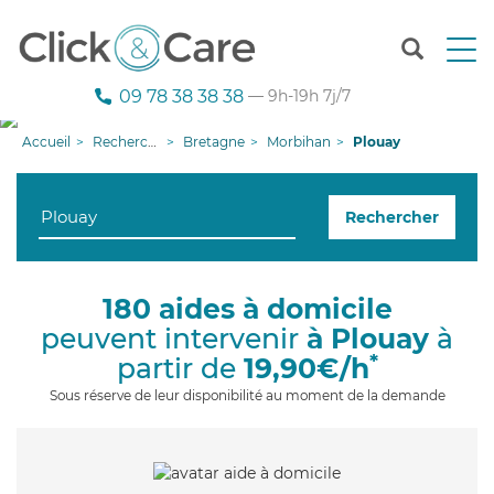
T
o
g
09 78 38 38 38
— 9h-19h 7j/7
g
l
Accueil
Recherche aide à domicile
Bretagne
Morbihan
Plouay
e
n
a
Rechercher
v
i
g
a
180 aides à domicile
t
peuvent intervenir
à Plouay
à
i
o
*
partir de
19,90€/h
n
Sous réserve de leur disponibilité au moment de la demande