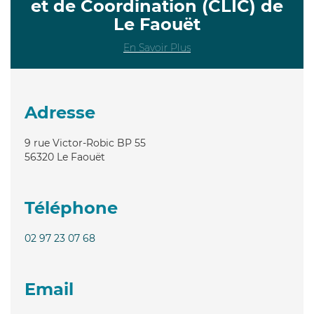
et de Coordination (CLIC) de
Le Faouët
En Savoir Plus
Adresse
9 rue Victor-Robic BP 55
56320
Le Faouët
Téléphone
02 97 23 07 68
Email