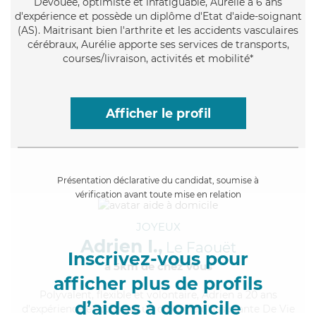
Dévouée
, optimiste et infatiguable, Aurélie a 6 ans
d'expérience et possède un diplôme d'Etat d'aide-soignant
(AS). Maitrisant bien l'arthrite et les accidents vasculaires
cérébraux, Aurélie apporte ses services de transports,
courses/livraison, activités et mobilité*
Afficher le profil
Présentation déclarative du candidat, soumise à
vérification avant toute mise en relation
JOYEUX
Adrien I.,
Le Faouët
Inscrivez-vous pour
à 5km de chez Vous
afficher plus de profils
Polyvalent
, flexible et volontaire, Adrien a 20 ans
d’aides à domicile
d'expérience et possède un diplôme d'Assistante De Vie