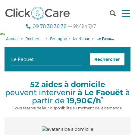
T
o
g
09 78 38 38 38
— 9h-19h 7j/7
g
l
Accueil
Recherche aide à domicile
Bretagne
Morbihan
Le Faouët
e
n
a
Rechercher
v
i
g
a
52 aides à domicile
t
peuvent intervenir
à Le Faouët
à
i
o
*
partir de
19,90€/h
n
Sous réserve de leur disponibilité au moment de la demande