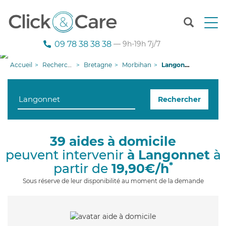
T
o
g
09 78 38 38 38
— 9h-19h 7j/7
g
l
Accueil
Recherche aide à domicile
Bretagne
Morbihan
Langonnet
e
n
a
Rechercher
v
i
g
a
39 aides à domicile
t
peuvent intervenir
à Langonnet
à
i
o
*
partir de
19,90€/h
n
Sous réserve de leur disponibilité au moment de la demande