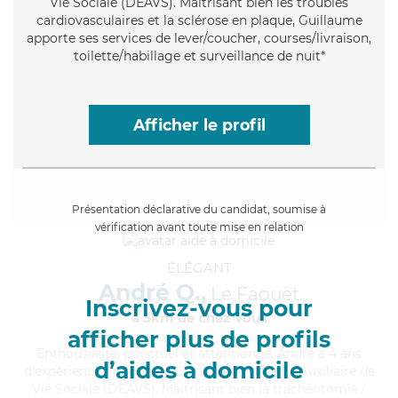
Vie Sociale (DEAVS). Maitrisant bien les troubles
cardiovasculaires et la sclérose en plaque, Guillaume
apporte ses services de lever/coucher, courses/livraison,
toilette/habillage et surveillance de nuit*
Afficher le profil
Présentation déclarative du candidat, soumise à
vérification avant toute mise en relation
ÉLÉGANT
André Q.,
Le Faouët
Inscrivez-vous pour
à 5km de chez Vous
afficher plus de profils
Enthousiaste
, ponctuel et attentionné, André a 4 ans
d’aides à domicile
d'expérience et possède un diplôme d'État d'Auxiliaire de
Vie Sociale (DEAVS). Maitrisant bien la trachéotomie /