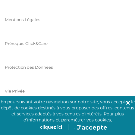
Mentions Légales
Prérequis Click&Care
Protection des Données
Vie Privée
En poursuivant votre navigation sur notre site, vous acceptez le
✕
dépôt de cookies destinés à vous proposer des offres, contenus
et services adaptés à vos centres d’intérêts.
Pour plus
PAIEMENT SÉCURISÉ
d’informations et paramétrer vos cookies,
J'accepte
cliquez ici
.
La collecte de vos informations de carte bancaire est cryptée