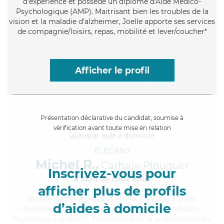
d'expérience et possède un diplôme d'Aide Médico-
Psychologique (AMP). Maitrisant bien les troubles de la
vision et la maladie d'alzheimer, Joelle apporte ses services
de compagnie/loisirs, repas, mobilité et lever/coucher*
Afficher le profil
Présentation déclarative du candidat, soumise à
vérification avant toute mise en relation
ÉLÉGANT
Michel R.,
Carhaix-Plouguer
Inscrivez-vous pour
à 5km de chez Vous
afficher plus de profils
Bienveillant
, soigneux et efficace, Michel a 9 ans
d’aides à domicile
d'expérience et possède un diplôme d'Aide Médico-
Psychologique (AMP). Maitrisant bien la sclérose latérale