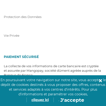
Protection des Données
Vie Privée
PAIEMENT SÉCURISÉ
La collecte de vos informations de carte bancaire est cryptée
et assurée par Mangopay, société dûment agréée auprès de la
Banque de France.
En poursuivant votre navigation sur notre site, vous acceptez le
✕
dépôt de cookies destinés à vous proposer des offres, contenus
et services adaptés à vos centres d’intérêts.
Pour plus
d’informations et paramétrer vos cookies,
J'accepte
cliquez ici
.