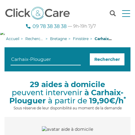
T
o
g
09 78 38 38 38
— 9h-19h 7j/7
g
l
Accueil
Recherche aide à domicile
Bretagne
Finistère
Carhaix-Plouguer
e
n
a
Rechercher
v
i
g
a
29 aides à domicile
t
peuvent intervenir
à Carhaix-
i
o
*
Plouguer
à partir de
19,90€/h
n
Sous réserve de leur disponibilité au moment de la demande