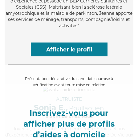
d'expérience et possède un BEP Carrières Sanitaires et
Sociales (CSS). Maitrisant bien la sclérose latérale
amyotrophique et la maladie de parkinson, Jeanne apporte
ses services de ménage, transports, compagnie/loisirs et
activités*
Afficher le profil
Présentation déclarative du candidat, soumise à
vérification avant toute mise en relation
ALTRUISTE
Sonia E.,
Poullaouen
Inscrivez-vous pour
à 5km de chez Vous
afficher plus de profils
Joyeuse
, infatiguable et expérimentée, Sonia a 4 ans
d’aides à domicile
d'expérience et possède un diplôme d'Assistante De Vie aux