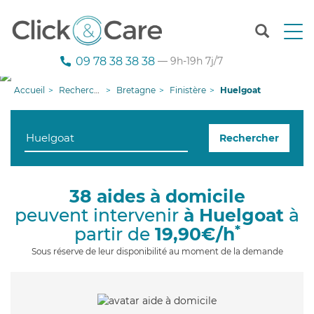
T
o
g
09 78 38 38 38
— 9h-19h 7j/7
g
l
Accueil
Recherche aide à domicile
Bretagne
Finistère
Huelgoat
e
n
a
Rechercher
v
i
g
a
38 aides à domicile
t
peuvent intervenir
à Huelgoat
à
i
o
*
partir de
19,90€/h
n
Sous réserve de leur disponibilité au moment de la demande