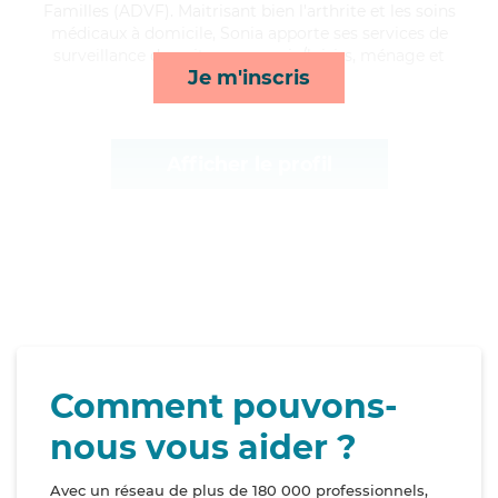
Familles (ADVF). Maitrisant bien l'arthrite et les soins
médicaux à domicile, Sonia apporte ses services de
surveillance de nuit, compagnie/loisirs, ménage et
Je m'inscris
lever/coucher*
Afficher le profil
Comment pouvons-
nous vous aider ?
Avec un réseau de plus de 180 000 professionnels,