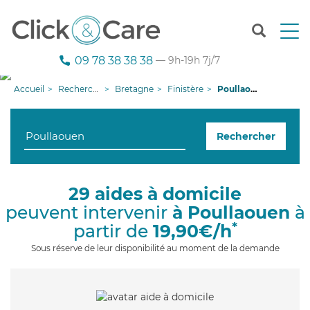
T
o
g
09 78 38 38 38
— 9h-19h 7j/7
g
l
Accueil
Recherche aide à domicile
Bretagne
Finistère
Poullaouen
e
n
a
Rechercher
v
i
g
a
29 aides à domicile
t
peuvent intervenir
à Poullaouen
à
i
o
*
partir de
19,90€/h
n
Sous réserve de leur disponibilité au moment de la demande