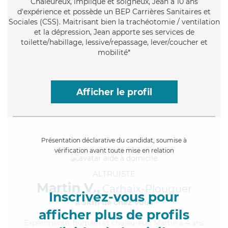
Chaleureux
, impliqué et soigneux, Jean a 10 ans
d'expérience et possède un BEP Carrières Sanitaires et
Sociales (CSS). Maitrisant bien la trachéotomie / ventilation
et la dépression, Jean apporte ses services de
toilette/habillage, lessive/repassage, lever/coucher et
mobilité*
Afficher le profil
Présentation déclarative du candidat, soumise à
vérification avant toute mise en relation
ALTRUISTE
Martin V.,
Carhaix-Plouguer
Inscrivez-vous pour
à 5km de chez Vous
afficher plus de profils
Expérimenté
, humain et chaleureux, Martin a 4 ans