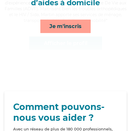
d’aides à domicile
d'expérience et possède un diplôme d'Assistante De Vie aux
Familles (ADVF). Maitrisant bien les troubles orthopédiques
et le HIV / Sida, Martin apporte ses services de ménage,
transports, toilette/habillage et mobilité*
Je m'inscris
Afficher le profil
Comment pouvons-
nous vous aider ?
Avec un réseau de plus de 180 000 professionnels,