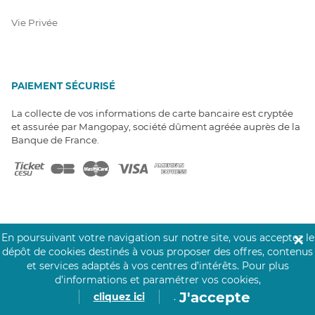
Vie Privée
PAIEMENT SÉCURISÉ
La collecte de vos informations de carte bancaire est cryptée
et assurée par Mangopay, société dûment agréée auprès de la
Banque de France.
En poursuivant votre navigation sur notre site, vous acceptez le
✕
NOS PARTENAIRES
dépôt de cookies destinés à vous proposer des offres, contenus
Click&Care est soutenu par les Groupes
et services adaptés à vos centres d’intérêts.
Pour plus
Caisse des Dépôts et MAIF.
d’informations et paramétrer vos cookies,
J'accepte
cliquez ici
.