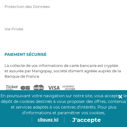
Protection des Données
Vie Privée
PAIEMENT SÉCURISÉ
La collecte de vos informations de carte bancaire est cryptée
et assurée par Mangopay, société dûment agréée auprès de la
Banque de France.
En poursuivant votre navigation sur notre site, vous acceptez le
✕
dépôt de cookies destinés à vous proposer des offres, contenus
et services adaptés à vos centres d’intérêts.
Pour plus
d’informations et paramétrer vos cookies,
NOS PARTENAIRES
J'accepte
cliquez ici
.
Click&Care est soutenu par les Groupes