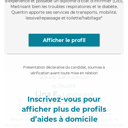
d'expérience et possède un diplôme d'Etat d'infirmier (DEI).
Maitrisant bien les troubles respiratoires et le diabète,
Quentin apporte ses services de transports, mobilité,
lessive/repassage et toilette/habillage*
Afficher le profil
Présentation déclarative du candidat, soumise à
vérification avant toute mise en relation
ALTRUISTE
Lina F.,
Lanrivoaré
Inscrivez-vous pour
à 5km de chez Vous
afficher plus de profils
Joyeuse
, énergique et dynamique, Lina a 23 ans
d’aides à domicile
d'expérience et possède un BEP Carrières Sanitaires et
Sociales (CSS). Maitrisant bien l'incontinence urinaire et les