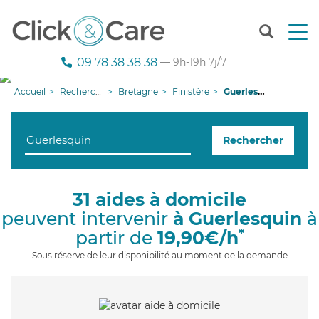
T
o
g
09 78 38 38 38
— 9h-19h 7j/7
g
l
Accueil
Recherche aide à domicile
Bretagne
Finistère
Guerlesquin
e
n
a
Rechercher
v
i
g
a
31 aides à domicile
t
peuvent intervenir
à Guerlesquin
à
i
o
*
partir de
19,90€/h
n
Sous réserve de leur disponibilité au moment de la demande