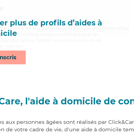
ix
r plus de profils d’aides à
use, Ophélie a 4 ans d'expérience et possède un diplôme d'Etat
cile
nt bien les troubles rénaux ou urologiques et la
e obstructive, Ophélie apporte ses services de
s et ménage*
nscris
Care, l'aide à domicile de co
es aux personnes âgées sont réalisés par Click&Car
 de votre cadre de vie, d'une aide à domicile tem