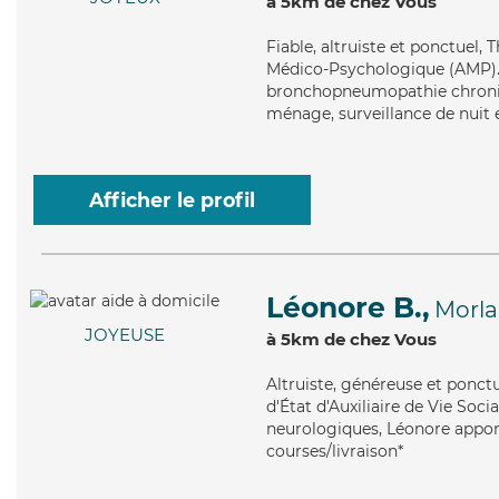
à 5km de chez Vous
Fiable
, altruiste et ponctuel,
Médico-Psychologique (AMP). M
bronchopneumopathie chroniqu
ménage, surveillance de nuit 
Afficher le profil
Léonore B.,
Morla
JOYEUSE
à 5km de chez Vous
Altruiste
, généreuse et ponct
d'État d'Auxiliaire de Vie Soci
neurologiques, Léonore apport
courses/livraison*