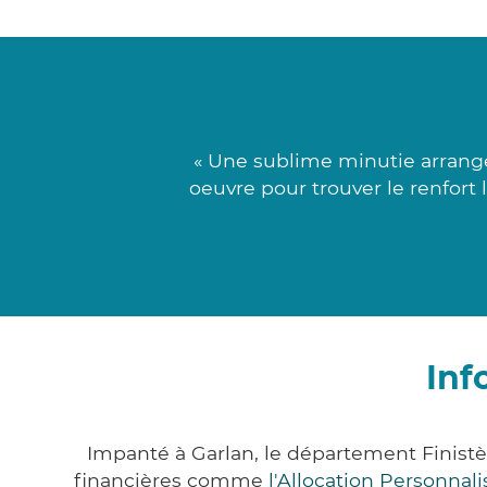
« Une sublime minutie arrangé
oeuvre pour trouver le renfort l
Inf
Impanté à Garlan, le département Finist
financières comme
l'Allocation Personna