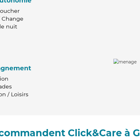
'autonomie
Coucher
 / Change
e nuit
agnement
ion
ades
n / Loisirs
recommandent Click&Care à G