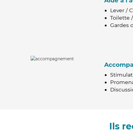
Aide à l
Lever / 
Toilette
Gardes d
Accomp
Stimulat
Promen
Discussio
Ils 