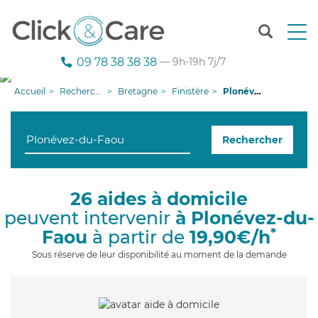
T
o
g
09 78 38 38 38
— 9h-19h 7j/7
g
l
Accueil
Recherche aide à domicile
Bretagne
Finistère
Plonévez-du-Faou
e
n
a
Rechercher
v
i
g
a
26 aides à domicile
t
peuvent intervenir
à Plonévez-du-
i
o
*
Faou
à partir de
19,90€/h
n
Sous réserve de leur disponibilité au moment de la demande