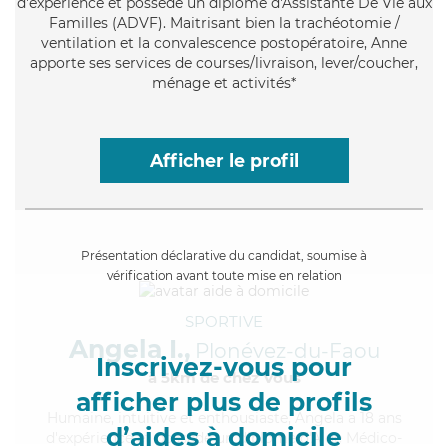
d'expérience et possède un diplôme d'Assistante De Vie aux
Familles (ADVF). Maitrisant bien la trachéotomie /
ventilation et la convalescence postopératoire, Anne
apporte ses services de courses/livraison, lever/coucher,
ménage et activités*
Afficher le profil
Présentation déclarative du candidat, soumise à
vérification avant toute mise en relation
SPORTIVE
Angela I.,
Plonévez-du-Faou
Inscrivez-vous pour
à 5km de chez Vous
afficher plus de profils
Humaine
, intuitive et enthousiaste, Angela a 18 ans
d’aides à domicile
d'expérience et possède un diplôme d'Aide Médico-