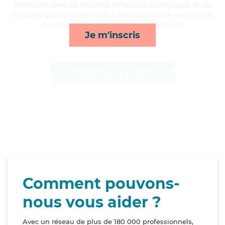
Maitrisant bien les troubles rénaux ou urologiques et les
troubles gastro-intestinaux, Irène apporte ses services de
transports, ménage, courses/livraison et
Je m'inscris
surveillance de nuit*
Afficher le profil
Comment pouvons-
nous vous aider ?
Avec un réseau de plus de 180 000 professionnels,