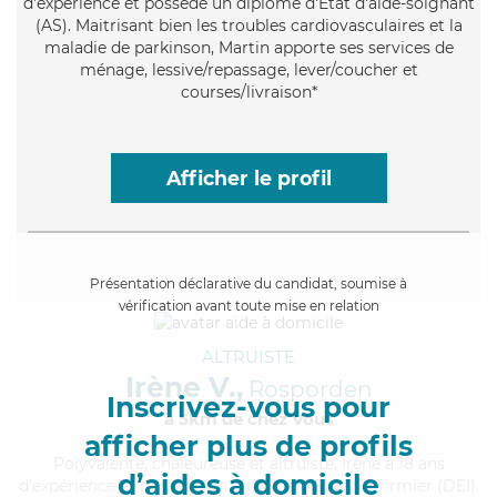
d'expérience et possède un diplôme d'Etat d'aide-soignant
(AS). Maitrisant bien les troubles cardiovasculaires et la
maladie de parkinson, Martin apporte ses services de
ménage, lessive/repassage, lever/coucher et
courses/livraison*
Afficher le profil
Présentation déclarative du candidat, soumise à
vérification avant toute mise en relation
ALTRUISTE
Irène V.,
Rosporden
Inscrivez-vous pour
à 5km de chez Vous
afficher plus de profils
Polyvalente
, chaleureuse et altruiste, Irène a 18 ans
d’aides à domicile
d'expérience et possède un diplôme d'Etat d'infirmier (DEI).