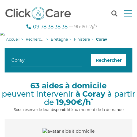
T
o
g
09 78 38 38 38
— 9h-19h 7j/7
g
l
Accueil
Recherche aide à domicile
Bretagne
Finistère
Coray
e
n
a
Rechercher
v
i
g
a
63 aides à domicile
t
peuvent intervenir
à Coray
à partir
i
o
*
de
19,90€/h
n
Sous réserve de leur disponibilité au moment de la demande