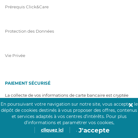
Prérequis Click&Care
Protection des Données
Vie Privée
PAIEMENT SÉCURISÉ
La collecte de vos informations de carte bancaire est cryptée
et assurée par Mangopay, société dûment agréée auprès de la
En poursuivant votre navigation sur notre site, vous acceptez le
✕
Banque de France.
dépôt de cookies destinés à vous proposer des offres, contenus
et services adaptés à vos centres d’intérêts.
Pour plus
d’informations et paramétrer vos cookies,
J'accepte
cliquez ici
.