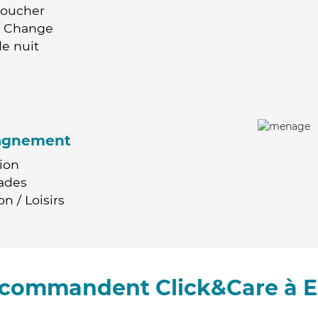
Coucher
 / Change
e nuit
agnement
ion
ades
n / Loisirs
recommandent Click&Care à El