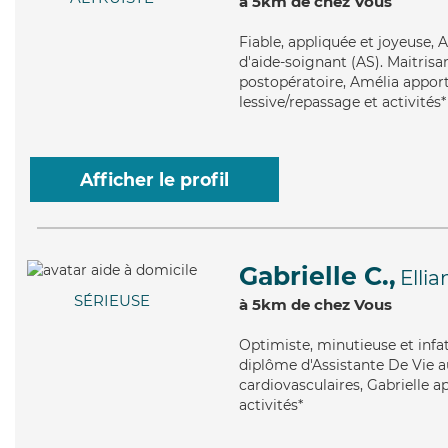
à 5km de chez Vous
Fiable
, appliquée et joyeuse, 
d'aide-soignant (AS). Maitrisa
postopératoire, Amélia apporte
lessive/repassage et activités*
Afficher le profil
Gabrielle C.,
Ellia
SÉRIEUSE
à 5km de chez Vous
Optimiste
, minutieuse et infa
diplôme d'Assistante De Vie au
cardiovasculaires, Gabrielle a
activités*