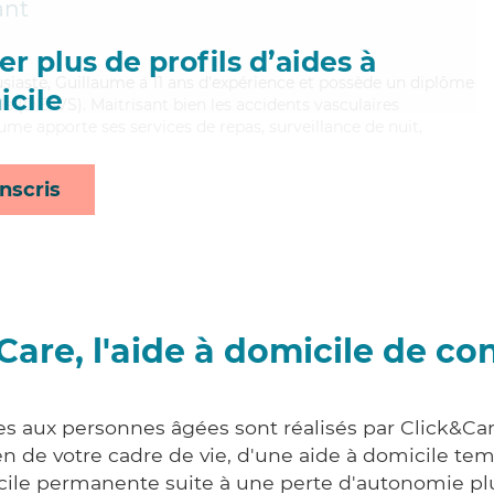
ant
r plus de profils d’aides à
usiaste, Guillaume a 11 ans d'expérience et possède un diplôme
cile
ale (DEAVS). Maitrisant bien les accidents vasculaires
aume apporte ses services de repas, surveillance de nuit,
nscris
Care, l'aide à domicile de co
es aux personnes âgées sont réalisés par Click&Care
 de votre cadre de vie, d'une aide à domicile tem
cile permanente suite à une perte d'autonomie pl