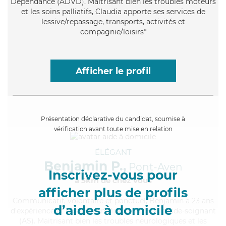
Dépendance (ADVD). Maitrisant bien les troubles moteurs
et les soins palliatifs, Claudia apporte ses services de
lessive/repassage, transports, activités et
compagnie/loisirs*
Afficher le profil
Présentation déclarative du candidat, soumise à
vérification avant toute mise en relation
ÉLÉGANT
Benjamin P.,
Pont-Aven
Inscrivez-vous pour
à 5km de chez Vous
afficher plus de profils
Communicatif
, volontaire et ponctuel, Benjamin a 23 ans
d’aides à domicile
d'expérience et possède un diplôme d'Etat d'aide-soignant
(AS). Maitrisant bien les troubles neurologiques et les