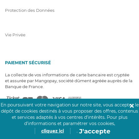
Protection des Données
Vie Privée
PAIEMENT SÉCURISÉ
La collecte de vos informations de carte bancaire est cryptée
et assurée par Mangopay, société dûment agréée auprès de la
Banque de France.
En poursuivant votre navigation sur notre site, vous acceptez le
✕
dépôt de cookies destinés à vous proposer des offres, contenus
et services adaptés à vos centres d’intérêts.
Pour plus
d’informations et paramétrer vos cookies,
J'accepte
cliquez ici
.
NOS PARTENAIRES