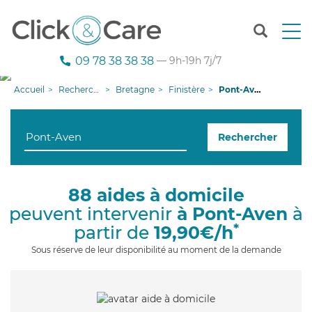
T
o
g
09 78 38 38 38
— 9h-19h 7j/7
g
l
Accueil
Recherche aide à domicile
Bretagne
Finistère
Pont-Aven
e
n
a
Rechercher
v
i
g
a
88 aides à domicile
t
peuvent intervenir
à Pont-Aven
à
i
o
*
partir de
19,90€/h
n
Sous réserve de leur disponibilité au moment de la demande