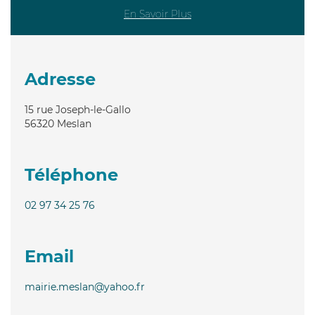
En Savoir Plus
Adresse
15 rue Joseph-le-Gallo
56320
Meslan
Téléphone
02 97 34 25 76
Email
mairie.meslan@yahoo.fr