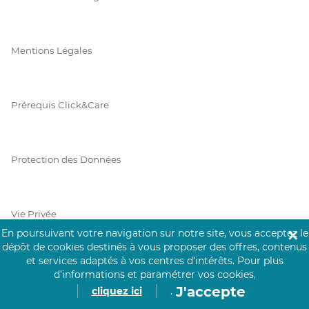
Mentions Légales
Prérequis Click&Care
Protection des Données
Vie Privée
En poursuivant votre navigation sur notre site, vous acceptez le
✕
dépôt de cookies destinés à vous proposer des offres, contenus
et services adaptés à vos centres d’intérêts.
Pour plus
d’informations et paramétrer vos cookies,
PAIEMENT SÉCURISÉ
J'accepte
cliquez ici
.
La collecte de vos informations de carte bancaire est cryptée