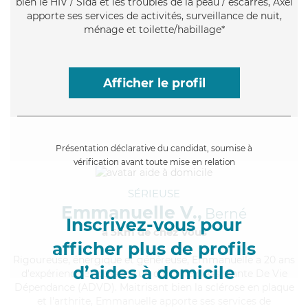
bien le HIV / Sida et les troubles de la peau / escarres, Axel
apporte ses services de activités, surveillance de nuit,
ménage et toilette/habillage*
Afficher le profil
Présentation déclarative du candidat, soumise à
vérification avant toute mise en relation
SÉRIEUSE
Emmanuelle V.,
Berné
Inscrivez-vous pour
à 5km de chez Vous
afficher plus de profils
Rigoureuse
, énergique et généreuse, Emmanuelle a 20 ans
d’aides à domicile
d'expérience et possède un diplôme d'Assistante De Vie
Dépendance (ADVD). Maitrisant bien la sclérose en plaque
et l'arthrite, Emmanuelle apporte ses services de