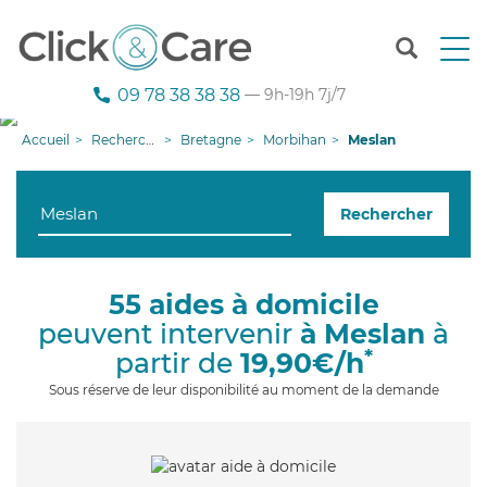
T
o
g
09 78 38 38 38
— 9h-19h 7j/7
g
l
Accueil
Recherche aide à domicile
Bretagne
Morbihan
Meslan
e
n
a
Rechercher
v
i
g
a
55 aides à domicile
t
peuvent intervenir
à Meslan
à
i
o
*
partir de
19,90€/h
n
Sous réserve de leur disponibilité au moment de la demande