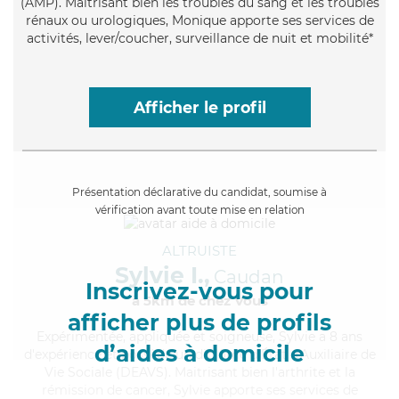
(AMP). Maitrisant bien les troubles du sang et les troubles
rénaux ou urologiques, Monique apporte ses services de
activités, lever/coucher, surveillance de nuit et mobilité*
Afficher le profil
Présentation déclarative du candidat, soumise à
vérification avant toute mise en relation
ALTRUISTE
Sylvie I.,
Caudan
Inscrivez-vous pour
à 5km de chez Vous
afficher plus de profils
Expérimentée
, appliquée et soigneuse, Sylvie a 8 ans
d’aides à domicile
d'expérience et possède un diplôme d'État d'Auxiliaire de
Vie Sociale (DEAVS). Maitrisant bien l'arthrite et la
rémission de cancer, Sylvie apporte ses services de