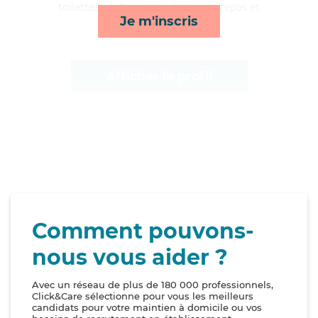
toilette/habillage, lever/coucher, repas et
Je m'inscris
surveillance de nuit*
Afficher le profil
Comment pouvons-
nous vous aider ?
Avec un réseau de plus de 180 000 professionnels,
Click&Care sélectionne pour vous les meilleurs
candidats pour votre maintien à domicile ou vos