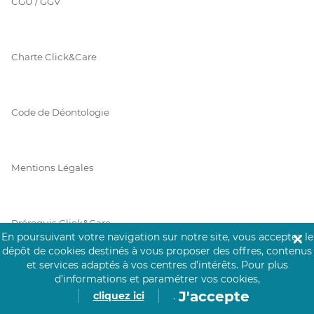
CGU / GGV
Charte Click&Care
Code de Déontologie
Mentions Légales
Prérequis Click&Care
En poursuivant votre navigation sur notre site, vous acceptez le
✕
dépôt de cookies destinés à vous proposer des offres, contenus
et services adaptés à vos centres d’intérêts.
Pour plus
Protection des Données
d’informations et paramétrer vos cookies,
J'accepte
cliquez ici
.