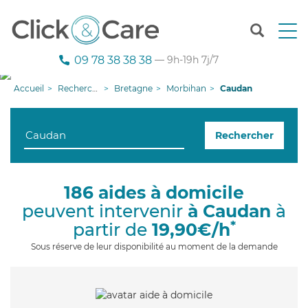
T
o
g
09 78 38 38 38
— 9h-19h 7j/7
g
l
Accueil
Recherche aide à domicile
Bretagne
Morbihan
Caudan
e
n
a
Rechercher
v
i
g
a
186 aides à domicile
t
peuvent intervenir
à Caudan
à
i
o
*
partir de
19,90€/h
n
Sous réserve de leur disponibilité au moment de la demande