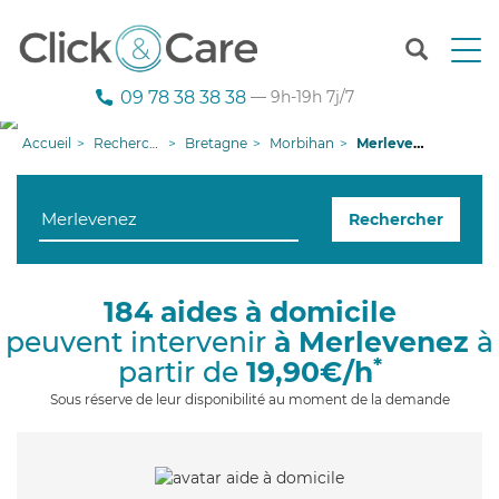
T
o
g
09 78 38 38 38
— 9h-19h 7j/7
g
l
Accueil
Recherche aide à domicile
Bretagne
Morbihan
Merlevenez
e
n
a
Rechercher
v
i
g
a
184 aides à domicile
t
peuvent intervenir
à Merlevenez
à
i
o
*
partir de
19,90€/h
n
Sous réserve de leur disponibilité au moment de la demande