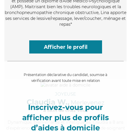
et possède un diplôme d'Aide Médico-Psychologique
(AMP). Maitrisant bien les troubles neurologiques et la
bronchopneumopathie chronique obstructive, Lina apporte
ses services de lessive/repassage, lever/coucher, ménage et
repas*
Afficher le profil
Présentation déclarative du candidat, soumise à
vérification avant toute mise en relation
JOYEUSE
Claudia W.,
Merlevenez
Inscrivez-vous pour
à 5km de chez Vous
afficher plus de profils
Dynamique
, bienveillante et infatiguable, Claudia a 8 ans
d’aides à domicile
d'expérience et possède un diplôme d'Etat d'aide-soignant