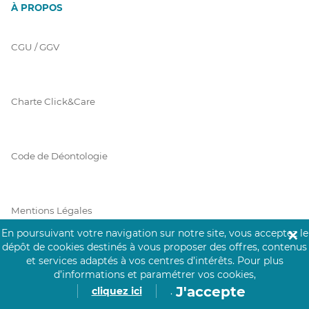
À PROPOS
CGU / GGV
Charte Click&Care
Code de Déontologie
Mentions Légales
En poursuivant votre navigation sur notre site, vous acceptez le
✕
dépôt de cookies destinés à vous proposer des offres, contenus
et services adaptés à vos centres d’intérêts.
Pour plus
Prérequis Click&Care
d’informations et paramétrer vos cookies,
J'accepte
cliquez ici
.