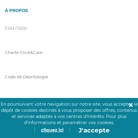
À PROPOS
CGU / GGV
Charte Click&Care
Code de Déontologie
Mentions Légales
En poursuivant votre navigation sur notre site, vous acceptez le
✕
dépôt de cookies destinés à vous proposer des offres, contenus
et services adaptés à vos centres d’intérêts.
Pour plus
d’informations et paramétrer vos cookies,
Prérequis Click&Care
J'accepte
cliquez ici
.