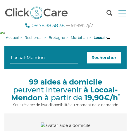
T
o
g
09 78 38 38 38
— 9h-19h 7j/7
g
l
Accueil
Recherche aide à domicile
Bretagne
Morbihan
Locoal-Mendon
e
n
a
Rechercher
v
i
g
a
99 aides à domicile
t
peuvent intervenir
à Locoal-
i
o
*
Mendon
à partir de
19,90€/h
n
Sous réserve de leur disponibilité au moment de la demande