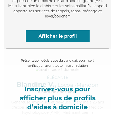
et possède un diplôme d'Etat d'aide-soignant (AS).
Maitrisant bien le diabète et les soins palliatifs, Leopold
apporte ses services de rappels, repas, ménage et
lever/coucher*
Afficher le profil
Présentation déclarative du candidat, soumise à
vérification avant toute mise en relation
ÉLÉGANTE
Blandine V.,
Locoal-Mendon
Inscrivez-vous pour
à 5km de chez Vous
afficher plus de profils
Généreuse
, impliquée et dévouée, Blandine a 23 ans
d’aides à domicile
d'expérience et possède un diplôme d'Aide Médico-
Psychologique (AMP). Maitrisant bien la