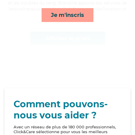
et les troubles du sang, Blandine apporte ses services de
lessive/repassage, toilette/habillage, courses/livraison et
Je m'inscris
surveillance de nuit*
Afficher le profil
Comment pouvons-
nous vous aider ?
Avec un réseau de plus de 180 000 professionnels,
Click&Care sélectionne pour vous les meilleurs