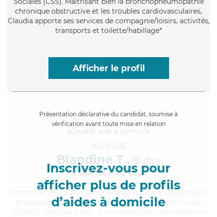
Sociales (CSS). Maitrisant bien la bronchopneumopathie
chronique obstructive et les troubles cardiovasculaires,
Claudia apporte ses services de compagnie/loisirs, activités,
transports et toilette/habillage*
Afficher le profil
Présentation déclarative du candidat, soumise à
vérification avant toute mise en relation
JOYEUSE
Blandine T.,
Bubry
Inscrivez-vous pour
à 5km de chez Vous
afficher plus de profils
Optimiste
, efficace et fiable, Blandine a 5 ans d'expérience
d’aides à domicile
et possède un diplôme d'État d'Auxiliaire de Vie Sociale
(DEAVS). Maitrisant bien la convalescence postopératoire