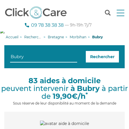
T
o
g
09 78 38 38 38
— 9h-19h 7j/7
g
l
Accueil
Recherche aide à domicile
Bretagne
Morbihan
Bubry
e
n
a
Rechercher
v
i
g
a
83 aides à domicile
t
peuvent intervenir
à Bubry
à partir
i
o
*
de
19,90€/h
n
Sous réserve de leur disponibilité au moment de la demande