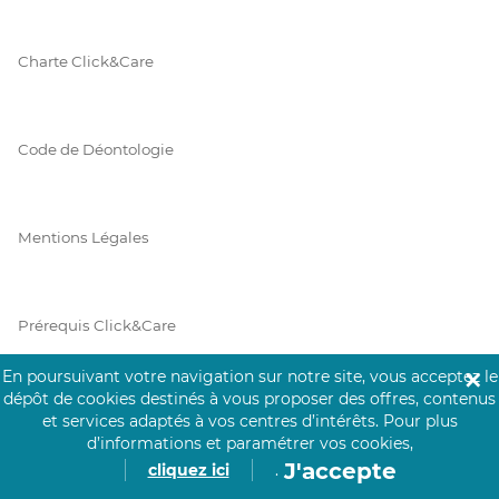
Charte Click&Care
Code de Déontologie
Mentions Légales
Prérequis Click&Care
En poursuivant votre navigation sur notre site, vous acceptez le
✕
dépôt de cookies destinés à vous proposer des offres, contenus
Protection des Données
et services adaptés à vos centres d’intérêts.
Pour plus
d’informations et paramétrer vos cookies,
J'accepte
cliquez ici
.