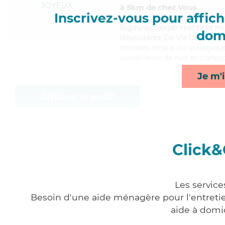
JOYEUX
à 5km de chez Vous
Inscrivez-vous pour affiche
Rigoureux
, expérimenté et mi
domi
d'Assistante De Vie Dépendanc
troubles rénaux ou urologiques
surveillance de nuit et transp
Je m'i
Afficher le profil
Click&
Les service
Besoin d'une aide ménagère pour l'entretien
aide à domi