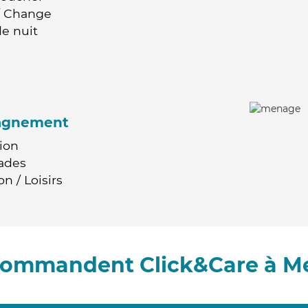
 / Change
e nuit
agnement
ion
ades
n / Loisirs
ecommandent Click&Care à M