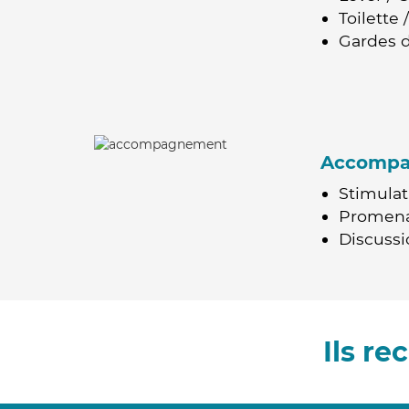
Toilette
Gardes d
Accomp
Stimulat
Promen
Discussio
Ils r