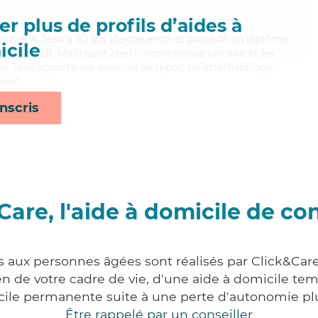
r plus de profils d’aides à
nutieux, Jean a 20 ans d'expérience et possède un diplôme
cile
e (ADVD). Maitrisant bien l'incontinence urinaire et les
, Jean apporte ses services de repas, toilette/habillage,
orts*
nscris
Care, l'aide à domicile de co
s aux personnes âgées sont réalisés par Click&Car
 de votre cadre de vie, d'une aide à domicile tem
cile permanente suite à une perte d'autonomie pl
Être rappelé par un conseiller