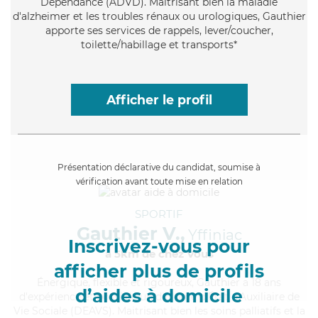
Dépendance (ADVD). Maitrisant bien la maladie
d'alzheimer et les troubles rénaux ou urologiques, Gauthier
apporte ses services de rappels, lever/coucher,
toilette/habillage et transports*
Afficher le profil
Présentation déclarative du candidat, soumise à
vérification avant toute mise en relation
SPORTIF
Gauthier V.,
Yffiniac
Inscrivez-vous pour
à 5km de chez Vous
afficher plus de profils
Énergique
, flexible et rigoureux, Gauthier a 18 ans
d’aides à domicile
d'expérience et possède un diplôme d'État d'Auxiliaire de
Vie Sociale (DEAVS). Maitrisant bien les soins palliatifs et la