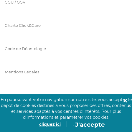
CGU / GGV
Charte Click&Care
Code de Déontologie
Mentions Légales
Prérequis Click&Care
En poursuivant votre navigation sur notre site, vous acceptez le
✕
dépôt de cookies destinés à vous proposer des offres, contenus
et services adaptés à vos centres d’intérêts.
Pour plus
d’informations et paramétrer vos cookies,
Protection des Données
J'accepte
cliquez ici
.