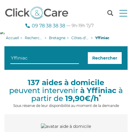
T
o
g
09 78 38 38 38
— 9h-19h 7j/7
g
l
Accueil
Recherche aide à domicile
Bretagne
Côtes-d'armor
Yffiniac
e
n
a
Rechercher
v
i
g
a
137 aides à domicile
t
peuvent intervenir
à Yffiniac
à
i
o
*
partir de
19,90€/h
n
Sous réserve de leur disponibilité au moment de la demande