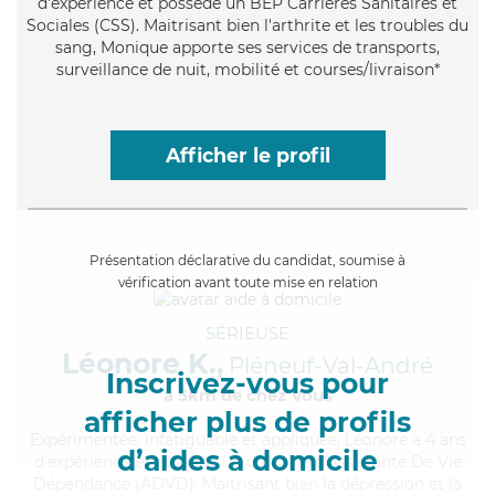
d'expérience et possède un BEP Carrières Sanitaires et
Sociales (CSS). Maitrisant bien l'arthrite et les troubles du
sang, Monique apporte ses services de transports,
surveillance de nuit, mobilité et courses/livraison*
Afficher le profil
Présentation déclarative du candidat, soumise à
vérification avant toute mise en relation
SÉRIEUSE
Léonore K.,
Pléneuf-Val-André
Inscrivez-vous pour
à 5km de chez Vous
afficher plus de profils
Expérimentée
, infatiguable et appliquée, Léonore a 4 ans
d’aides à domicile
d'expérience et possède un diplôme d'Assistante De Vie
Dépendance (ADVD). Maitrisant bien la dépression et la