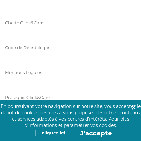
Charte Click&Care
Code de Déontologie
Mentions Légales
Prérequis Click&Care
En poursuivant votre navigation sur notre site, vous acceptez le
✕
dépôt de cookies destinés à vous proposer des offres, contenus
et services adaptés à vos centres d’intérêts.
Pour plus
Protection des Données
d’informations et paramétrer vos cookies,
J'accepte
cliquez ici
.