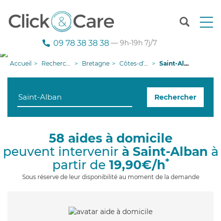
T
o
g
09 78 38 38 38
— 9h-19h 7j/7
g
l
Accueil
Recherche aide à domicile
Bretagne
Côtes-d'armor
Saint-Alban
e
n
a
Rechercher
v
i
g
a
58 aides à domicile
t
peuvent intervenir
à Saint-Alban
à
i
o
*
partir de
19,90€/h
n
Sous réserve de leur disponibilité au moment de la demande