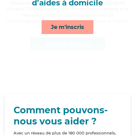
d’aides à domicile
d'expérience et possède un BEP Carrières Sanitaires et
Sociales (CSS). Maitrisant bien l'incontinence urinaire et la
dépression, Victoria apporte ses services de
toilette/habillage, transports, compagnie/loisirs et rappels*
Je m'inscris
Afficher le profil
Comment pouvons-
nous vous aider ?
Avec un réseau de plus de 180 000 professionnels,