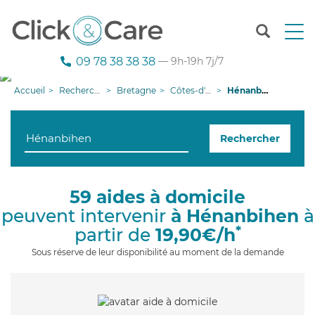
T
o
g
09 78 38 38 38
— 9h-19h 7j/7
g
l
Accueil
Recherche aide à domicile
Bretagne
Côtes-d'armor
Hénanbihen
e
n
a
Rechercher
v
i
g
a
59 aides à domicile
t
peuvent intervenir
à Hénanbihen
à
i
o
*
partir de
19,90€/h
n
Sous réserve de leur disponibilité au moment de la demande