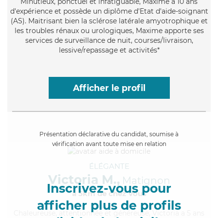
Minutieux
, ponctuel et infatiguable, Maxime a 10 ans
d'expérience et possède un diplôme d'Etat d'aide-soignant
(AS). Maitrisant bien la sclérose latérale amyotrophique et
les troubles rénaux ou urologiques, Maxime apporte ses
services de surveillance de nuit, courses/livraison,
lessive/repassage et activités*
Afficher le profil
Présentation déclarative du candidat, soumise à
vérification avant toute mise en relation
ÉLÉGANTE
Victoria M.,
Matignon
Inscrivez-vous pour
à 5km de chez Vous
afficher plus de profils
Chaleureuse
, attentionnée et généreuse, Victoria a 5 ans