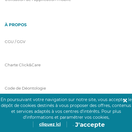
À PROPOS
CGU / GGV
Charte Click&Care
Code de Déontologie
En poursuivant votre navigation sur notre site, vous acceptez le
✕
dépôt de cookies destinés à vous proposer des offres, contenus
et services adaptés à vos centres d’intérêts.
Pour plus
Mentions Légales
d’informations et paramétrer vos cookies,
J'accepte
cliquez ici
.