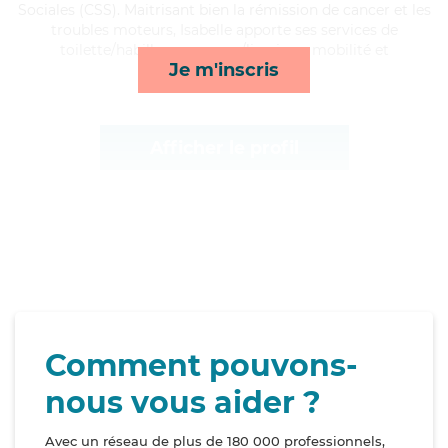
Sociales (CSS). Maitrisant bien la rémission de cancer et les
troubles moteurs, Isabelle apporte ses services de
toilette/habillage, courses/livraison, mobilité et
Je m'inscris
lessive/repassage*
Afficher le profil
Comment pouvons-
nous vous aider ?
Avec un réseau de plus de 180 000 professionnels,