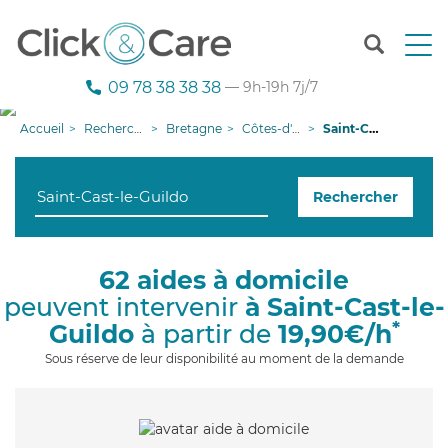
T
o
g
09 78 38 38 38
— 9h-19h 7j/7
g
l
Accueil
Recherche aide à domicile
Bretagne
Côtes-d'armor
Saint-Cast-le-Guildo
e
n
a
Rechercher
v
i
g
a
62 aides à domicile
t
peuvent intervenir
à Saint-Cast-le-
i
o
*
Guildo
à partir de
19,90€/h
n
Sous réserve de leur disponibilité au moment de la demande