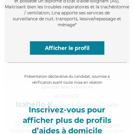
et possède un diplôme d'Etat d'aide-soignant (AS).
Maitrisant bien les troubles respiratoires et la trachéotomie
/ ventilation, Lina apporte ses services de
surveillance de nuit, transports, lessive/repassage et
ménage*
Afficher le profil
Présentation déclarative du candidat, soumise à
vérification avant toute mise en relation
ALTRUISTE
Isabelle K.,
Saint-Cast-le-Guildo
Inscrivez-vous pour
à 5km de chez Vous
afficher plus de profils
Intuitive
, coopérative et humaine, Isabelle a 14 ans
d’aides à domicile
d'expérience et possède un BEP Carrières Sanitaires et