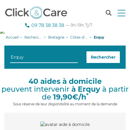
T
o
g
09 78 38 38 38
— 9h-19h 7j/7
g
l
Accueil
Recherche aide à domicile
Bretagne
Côtes-d'armor
Erquy
e
n
a
Rechercher
v
i
g
a
40 aides à domicile
t
peuvent intervenir
à Erquy
à partir
i
o
*
de
19,90€/h
n
Sous réserve de leur disponibilité au moment de la demande