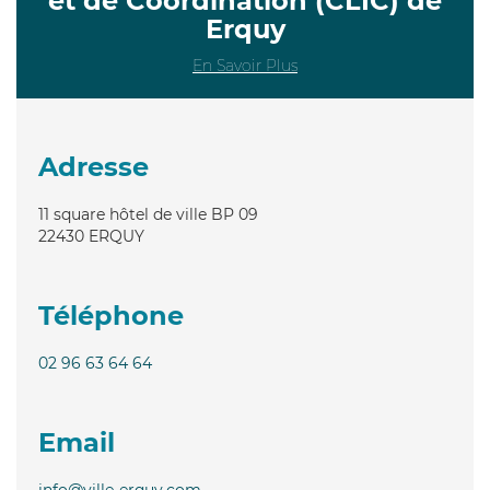
et de Coordination (CLIC) de
Erquy
En Savoir Plus
Adresse
11 square hôtel de ville BP 09
22430
ERQUY
Téléphone
02 96 63 64 64
Email
info@ville-erquy.com