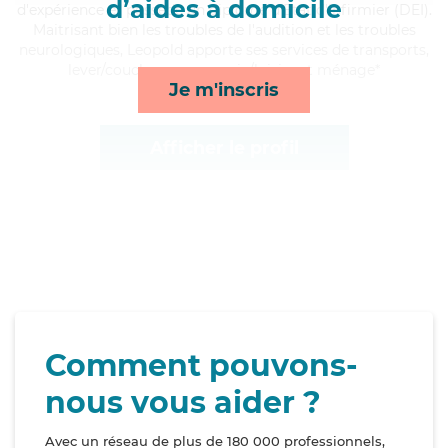
d’aides à domicile
d'expérience et possède un diplôme d'Etat d'infirmier (DEI).
Maitrisant bien les troubles de l'audition et les troubles
neurologiques, Leopold apporte ses services de transports,
lever/coucher, compagnie/loisirs et ménage*
Je m'inscris
Afficher le profil
Comment pouvons-
nous vous aider ?
Avec un réseau de plus de 180 000 professionnels,