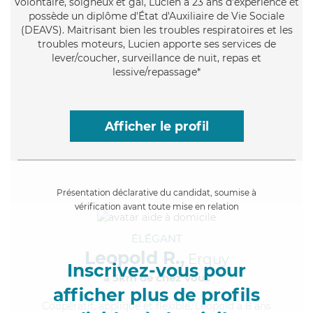
Volontaire
, soigneux et gai, Lucien a 23 ans d'expérience et
possède un diplôme d'État d'Auxiliaire de Vie Sociale
(DEAVS). Maitrisant bien les troubles respiratoires et les
troubles moteurs, Lucien apporte ses services de
lever/coucher, surveillance de nuit, repas et
lessive/repassage*
Afficher le profil
Présentation déclarative du candidat, soumise à
vérification avant toute mise en relation
ÉLÉGANT
Leopold R.,
Erquy
Inscrivez-vous pour
à 5km de chez Vous
afficher plus de profils
Coopératif
, appliqué et flexible, Leopold a 8 ans