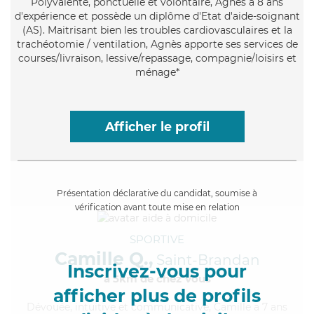
Polyvalente
, ponctuelle et volontaire, Agnès a 8 ans
d'expérience et possède un diplôme d'Etat d'aide-soignant
(AS). Maitrisant bien les troubles cardiovasculaires et la
trachéotomie / ventilation, Agnès apporte ses services de
courses/livraison, lessive/repassage, compagnie/loisirs et
ménage*
Afficher le profil
Présentation déclarative du candidat, soumise à
vérification avant toute mise en relation
SPORTIVE
Camille Q.,
Saint-Brandan
Inscrivez-vous pour
à 5km de chez Vous
afficher plus de profils
Dévouée
, intuitive et communicative, Camille a 7 ans