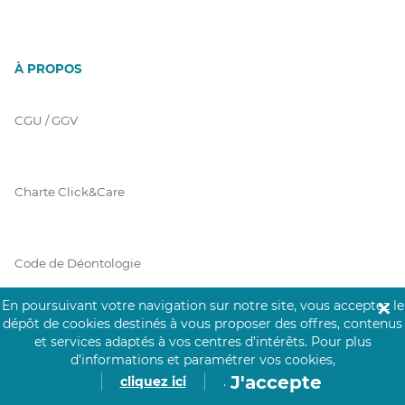
À PROPOS
CGU / GGV
Charte Click&Care
Code de Déontologie
En poursuivant votre navigation sur notre site, vous acceptez le
✕
dépôt de cookies destinés à vous proposer des offres, contenus
Mentions Légales
et services adaptés à vos centres d’intérêts.
Pour plus
d’informations et paramétrer vos cookies,
J'accepte
cliquez ici
.