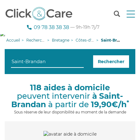
T
o
g
09 78 38 38 38
— 9h-19h 7j/7
g
l
Accueil
Recherche aide à domicile
Bretagne
Côtes-d'armor
Saint-Brandan
e
n
a
Rechercher
v
i
g
a
118 aides à domicile
t
peuvent intervenir
à Saint-
i
o
*
Brandan
à partir de
19,90€/h
n
Sous réserve de leur disponibilité au moment de la demande