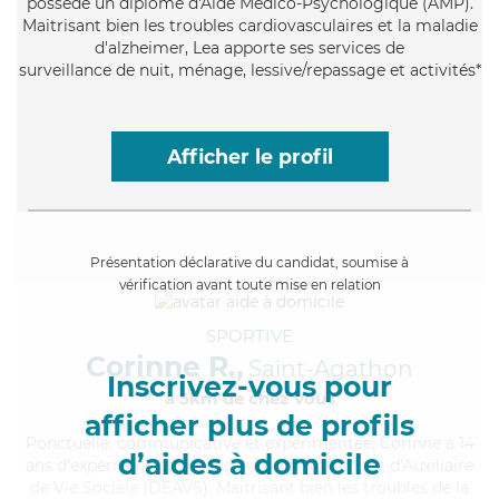
possède un diplôme d'Aide Médico-Psychologique (AMP).
Maitrisant bien les troubles cardiovasculaires et la maladie
d'alzheimer, Lea apporte ses services de
surveillance de nuit, ménage, lessive/repassage et activités*
Afficher le profil
Présentation déclarative du candidat, soumise à
vérification avant toute mise en relation
SPORTIVE
Corinne R.,
Saint-Agathon
Inscrivez-vous pour
à 5km de chez Vous
afficher plus de profils
Ponctuelle
, communicative et expérimentée, Corinne a 14
d’aides à domicile
ans d'expérience et possède un diplôme d'État d'Auxiliaire
de Vie Sociale (DEAVS). Maitrisant bien les troubles de la