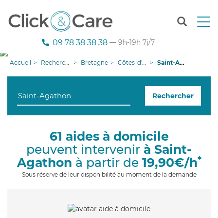
T
o
g
09 78 38 38 38
— 9h-19h 7j/7
g
l
Accueil
Recherche aide à domicile
Bretagne
Côtes-d'armor
Saint-Agathon
e
n
a
Rechercher
v
i
g
a
61 aides à domicile
t
peuvent intervenir
à Saint-
i
o
*
Agathon
à partir de
19,90€/h
n
Sous réserve de leur disponibilité au moment de la demande