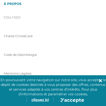
À PROPOS
CGU / GGV
Charte Click&Care
Code de Déontologie
Mentions Légales
En poursuivant votre navigation sur notre site, vous acceptez le
✕
dépôt de cookies destinés à vous proposer des offres, contenus
et services adaptés à vos centres d’intérêts.
Pour plus
Prérequis Click&Care
d’informations et paramétrer vos cookies,
J'accepte
cliquez ici
.