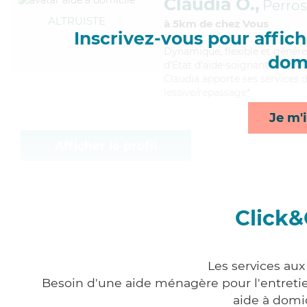
Claudia O.,
Perros
ALTRUISTE
à 5km de chez Vous
Inscrivez-vous pour affiche
Dynamique
, flexible et géné
domi
d'Etat d'aide-soignant (AS). M
Claudia apporte ses services de
lessive/repassage*
Je m'i
Afficher le profil
Click&
Les services aux
Besoin d'une aide ménagère pour l'entretien
aide à domi