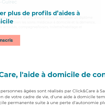
-Guirec
r plus de profils d’aides à
reuse, Claudia a 18 ans d'expérience et possède un diplôme
cile
aitrisant bien les soins médicaux à domicile et la démence,
 activités, compagnie/loisirs, toilette/habillage et
nscris
Care, l'aide à domicile de co
 personnes âgées sont réalisés par Click&Care à S
 de votre cadre de vie, d'une aide à domicile tem
cile permanente suite à une perte d'autonomie pl