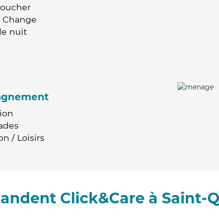
Coucher
 / Change
e nuit
agnement
ion
ades
n / Loisirs
andent Click&Care à Saint-