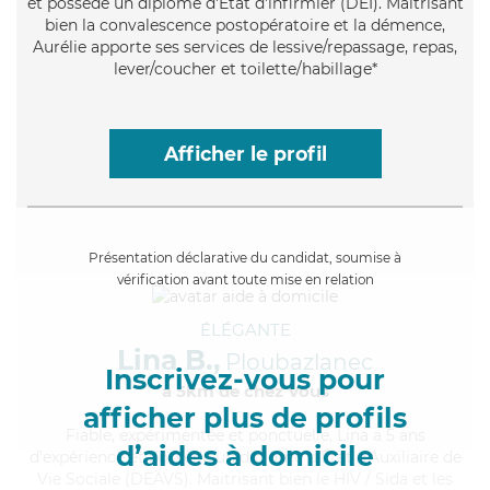
et possède un diplôme d'Etat d'infirmier (DEI). Maitrisant
bien la convalescence postopératoire et la démence,
Aurélie apporte ses services de lessive/repassage, repas,
lever/coucher et toilette/habillage*
Afficher le profil
Présentation déclarative du candidat, soumise à
vérification avant toute mise en relation
ÉLÉGANTE
Lina B.,
Ploubazlanec
Inscrivez-vous pour
à 5km de chez Vous
afficher plus de profils
Fiable
, expérimentée et ponctuelle, Lina a 5 ans
d’aides à domicile
d'expérience et possède un diplôme d'État d'Auxiliaire de
Vie Sociale (DEAVS). Maitrisant bien le HIV / Sida et les