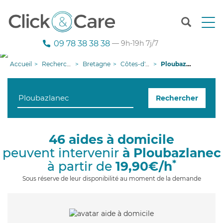
T
o
g
09 78 38 38 38
— 9h-19h 7j/7
g
l
Accueil
Recherche aide à domicile
Bretagne
Côtes-d'armor
Ploubazlanec
e
n
a
Rechercher
v
i
g
a
46 aides à domicile
t
peuvent intervenir
à Ploubazlanec
i
o
*
à partir de
19,90€/h
n
Sous réserve de leur disponibilité au moment de la demande