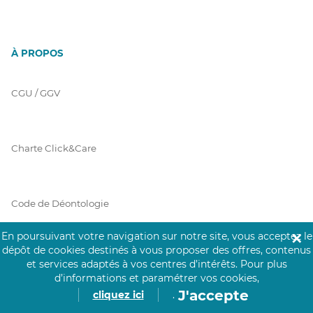
À PROPOS
CGU / GGV
Charte Click&Care
Code de Déontologie
En poursuivant votre navigation sur notre site, vous acceptez le
✕
dépôt de cookies destinés à vous proposer des offres, contenus
Mentions Légales
et services adaptés à vos centres d’intérêts.
Pour plus
d’informations et paramétrer vos cookies,
J'accepte
cliquez ici
.