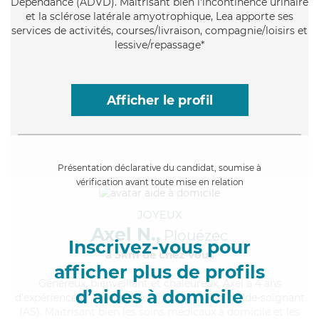
Dépendance (ADVD). Maitrisant bien l'incontinence urinaire
et la sclérose latérale amyotrophique, Lea apporte ses
services de activités, courses/livraison, compagnie/loisirs et
lessive/repassage*
Afficher le profil
Présentation déclarative du candidat, soumise à
vérification avant toute mise en relation
JOYEUX
Axel N.,
Plouézec
Inscrivez-vous pour
à 5km de chez Vous
afficher plus de profils
Généreux
, bienveillant et chaleureux, Axel a 4 ans
d’aides à domicile
d'expérience et possède un diplôme d'Etat d'aide-soignant
(AS). Maitrisant bien les soins médicaux à domicile et les