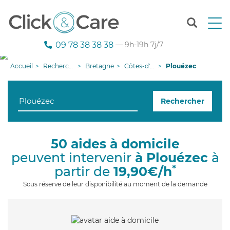
T
o
g
09 78 38 38 38
— 9h-19h 7j/7
g
l
Accueil
Recherche aide à domicile
Bretagne
Côtes-d'armor
Plouézec
e
n
a
Rechercher
v
i
g
a
50 aides à domicile
t
peuvent intervenir
à Plouézec
à
i
o
*
partir de
19,90€/h
n
Sous réserve de leur disponibilité au moment de la demande