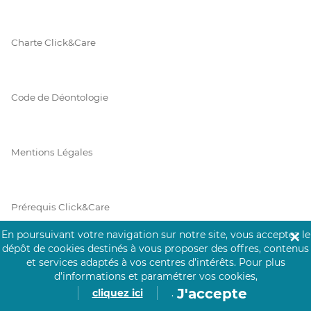
Charte Click&Care
Code de Déontologie
Mentions Légales
Prérequis Click&Care
En poursuivant votre navigation sur notre site, vous acceptez le
✕
dépôt de cookies destinés à vous proposer des offres, contenus
Protection des Données
et services adaptés à vos centres d’intérêts.
Pour plus
d’informations et paramétrer vos cookies,
J'accepte
cliquez ici
.