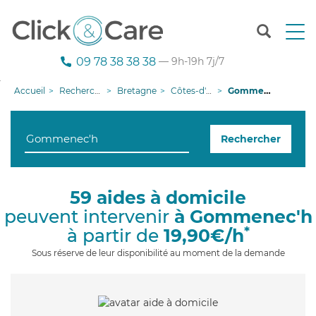
T
o
g
09 78 38 38 38
— 9h-19h 7j/7
g
l
Accueil
Recherche aide à domicile
Bretagne
Côtes-d'armor
Gommenec'h
e
n
a
Rechercher
v
i
g
a
59 aides à domicile
t
peuvent intervenir
à Gommenec'h
i
o
*
à partir de
19,90€/h
n
Sous réserve de leur disponibilité au moment de la demande