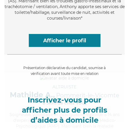
(AS). Maitrisant bien les troubles gastro-intestinaux et la
trachéotomie / ventilation, Anthony apporte ses services de
toilette/habillage, surveillance de nuit, activités et
courses/livraison*
Afficher le profil
Présentation déclarative du candidat, soumise à
vérification avant toute mise en relation
ALTRUISTE
Mathilde A.,
Pommerit-le-Vicomte
Inscrivez-vous pour
à 5km de chez Vous
afficher plus de profils
Soigneuse
, volontaire et infatiguable, Mathilde a 14 ans
d’aides à domicile
d'expérience et possède un diplôme d'Aide Médico-
Psychologique (AMP). Maitrisant bien la maladie