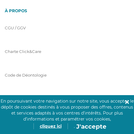
À PROPOS
CGU / GGV
Charte Click&Care
Code de Déontologie
Mentions Légales
En poursuivant votre navigation sur notre site, vous acceptez le
✕
dépôt de cookies destinés à vous proposer des offres, contenus
et services adaptés à vos centres d’intérêts.
Pour plus
d’informations et paramétrer vos cookies,
Prérequis Click&Care
J'accepte
cliquez ici
.