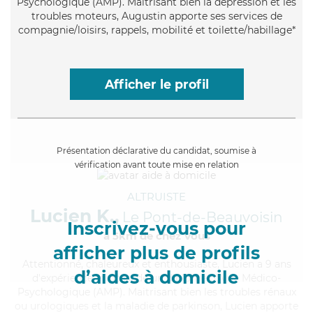
Psychologique (AMP). Maitrisant bien la dépression et les
troubles moteurs, Augustin apporte ses services de
compagnie/loisirs, rappels, mobilité et toilette/habillage*
Afficher le profil
Présentation déclarative du candidat, soumise à
vérification avant toute mise en relation
ALTRUISTE
Lucien K.,
Le Pont-de-Beauvoisin
Inscrivez-vous pour
à 5km de chez Vous
afficher plus de profils
Attentionné
, chaleureux et enthousiaste, Lucien a 9 ans
d’aides à domicile
d'expérience et possède un diplôme d'Aide Médico-
Psychologique (AMP). Maitrisant bien les troubles rénaux
ou urologiques et la maladie de parkinson, Lucien apporte