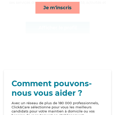
ses services de toilette/habillage, mobilité, activités et
Je m'inscris
lever/coucher*
Afficher le profil
Comment pouvons-
nous vous aider ?
Avec un réseau de plus de 180 000 professionnels,
Click&Care sélectionne pour vous les meilleurs
candidats pour votre maintien à domicile ou vos