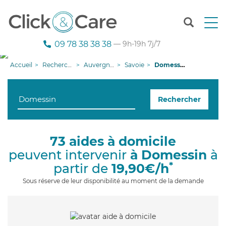
T
o
g
09 78 38 38 38
— 9h-19h 7j/7
g
l
Accueil
Recherche aide à domicile
Auvergne-Rhône-Alpes
Savoie
Domessin
e
n
a
Rechercher
v
i
g
a
73 aides à domicile
t
peuvent intervenir
à Domessin
à
i
o
*
partir de
19,90€/h
n
Sous réserve de leur disponibilité au moment de la demande