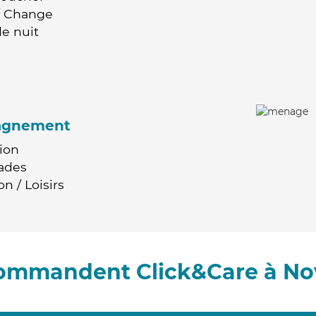
 / Change
e nuit
agnement
ion
ades
n / Loisirs
commandent Click&Care à No