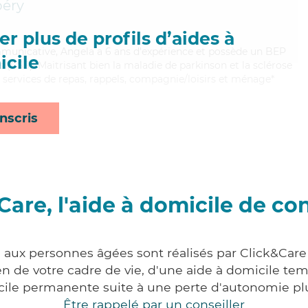
éry
r plus de profils d’aides à
municative, Angela a 6 ans d'expérience et possède un BEP
cile
es (CSS). Maitrisant bien la maladie de parkinson et la sclérose
 services de repas, rappels, compagnie/loisirs et ménage*
nscris
Care, l'aide à domicile de co
s aux personnes âgées sont réalisés par Click&Care 
 de votre cadre de vie, d'une aide à domicile tem
cile permanente suite à une perte d'autonomie pl
Être rappelé par un conseiller