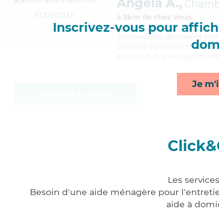
Angela A.,
Chamb
ALTRUISTE
à 5km de chez Vous
Inscrivez-vous pour affiche
Enthousiaste
, dévouée et com
domi
Carrières Sanitaires et Social
en plaque, Angela apporte ses
Je m'i
Afficher le profil
Click&
Les service
Besoin d'une aide ménagère pour l'entretien
aide à domi