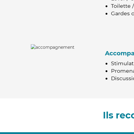
Toilette
Gardes d
Accomp
Stimulat
Promen
Discussio
Ils re