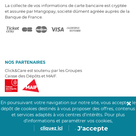
La collecte de vos informations de carte bancaire est cryptée
et assurée par Mangopay, société dûment agréée auprès de la
Banque de France.
NOS PARTENAIRES
Click&Care est soutenu par les Groupes
Caisse des Dépôts et MAIF.
En poursuivant votre navigation sur notre site, vous acceptez le
✕
dépôt de cookies destinés à vous proposer des offres, contenus
EXPERTS À VOTRE ÉCOUTE
et services adaptés à vos centres d’intérêts.
Pour plus
d’informations et paramétrer vos cookies,
Un besoin de recrutement ? Click&Care vous accompagne par
téléphone 7/7
.
J'accepte
cliquez ici
.
Être rappelé aujourd'hui