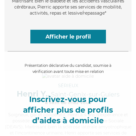
Maitrisant bien le diabète et les accidents vasculaires
cérébraux, Pierric apporte ses services de mobilité,
activités, repas et lessive/repassage*
Afficher le profil
Présentation déclarative du candidat, soumise à
vérification avant toute mise en relation
SÉRIEUX
Henri Y.,
Saint-Genix-sur-Guiers
Inscrivez-vous pour
à 5km de chez Vous
afficher plus de profils
Soigneux
, gai et coopératif, Henri a 4 ans d'expérience et
d’aides à domicile
possède un diplôme d'État d'Auxiliaire de Vie Sociale
(DEAVS). Maitrisant bien la sclérose latérale amyotrophique
et l'incontinence urinaire, Henri apporte ses services de