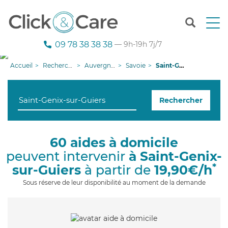
T
o
g
09 78 38 38 38
— 9h-19h 7j/7
g
l
Accueil
Recherche aide à domicile
Auvergne-Rhône-Alpes
Savoie
Saint-Genix-sur-Guiers
e
n
a
Rechercher
v
i
g
a
60 aides à domicile
t
peuvent intervenir
à Saint-Genix-
i
o
*
sur-Guiers
à partir de
19,90€/h
n
Sous réserve de leur disponibilité au moment de la demande