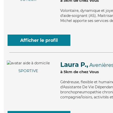
à 5km de chez Vous
Volontaire
, dynamique et joye
d'aide-soignant (AS). Maitrisa
Michel apporte ses services d
Afficher le profil
Laura P.,
Avenière
SPORTIVE
à 5km de chez Vous
Généreuse
, flexible et humai
d'Assistante De Vie Dépendance
bronchopneumopathie chroniqu
compagnie/loisirs, activités e