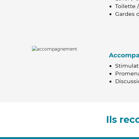
Toilette
Gardes d
Accomp
Stimulat
Promen
Discussio
Ils re