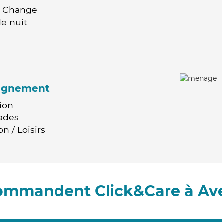
 / Change
e nuit
agnement
ion
ades
n / Loisirs
commandent Click&Care à Av