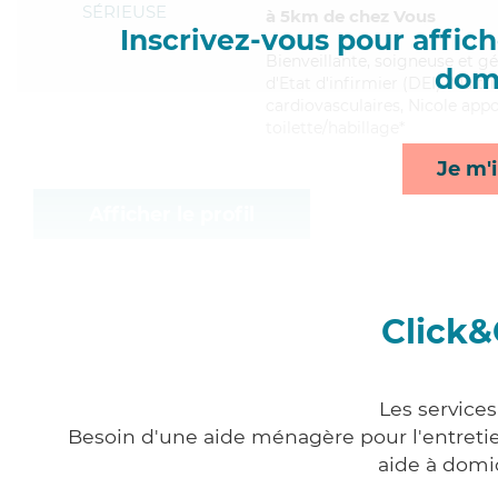
SÉRIEUSE
à 5km de chez Vous
Inscrivez-vous pour affiche
Bienveillante
, soigneuse et g
domi
d'Etat d'infirmier (DEI). Maitri
cardiovasculaires, Nicole app
toilette/habillage*
Je m'i
Afficher le profil
Click&
Les service
Besoin d'une aide ménagère pour l'entretien
aide à domi