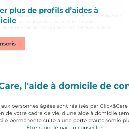
r plus de profils d’aides à
énéreuse, Nicole a 23 ans d'expérience et possède un diplôme
cile
sant bien les troubles de la vision et les troubles
orte ses services de compagnie/loisirs, ménage, repas et
nscris
Care, l'aide à domicile de co
s aux personnes âgées sont réalisés par Click&Care 
 de votre cadre de vie, d'une aide à domicile tem
cile permanente suite à une perte d'autonomie pl
Être rappelé par un conseiller