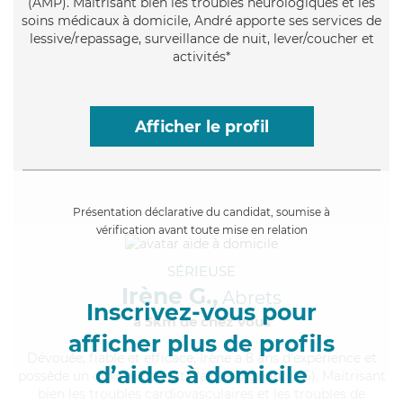
(AMP). Maitrisant bien les troubles neurologiques et les
soins médicaux à domicile, André apporte ses services de
lessive/repassage, surveillance de nuit, lever/coucher et
activités*
Afficher le profil
Présentation déclarative du candidat, soumise à
vérification avant toute mise en relation
SÉRIEUSE
Irène G.,
Abrets
Inscrivez-vous pour
à 5km de chez Vous
afficher plus de profils
Dévouée
, fiable et efficace, Irène a 8 ans d'expérience et
d’aides à domicile
possède un diplôme d'Etat d'aide-soignant (AS). Maitrisant
bien les troubles cardiovasculaires et les troubles de