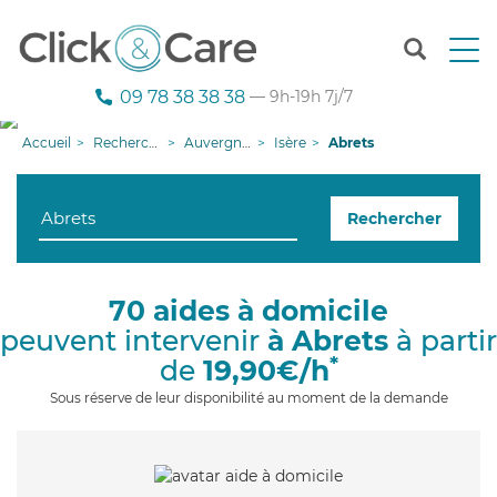
T
o
g
09 78 38 38 38
— 9h-19h 7j/7
g
l
Accueil
Recherche aide à domicile
Auvergne-Rhône-Alpes
Isère
Abrets
e
n
a
Rechercher
v
i
g
a
70 aides à domicile
t
peuvent intervenir
à Abrets
à partir
i
o
*
de
19,90€/h
n
Sous réserve de leur disponibilité au moment de la demande