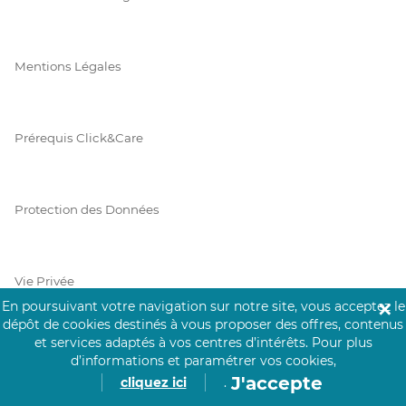
Mentions Légales
Prérequis Click&Care
Protection des Données
Vie Privée
En poursuivant votre navigation sur notre site, vous acceptez le
✕
dépôt de cookies destinés à vous proposer des offres, contenus
et services adaptés à vos centres d’intérêts.
Pour plus
d’informations et paramétrer vos cookies,
PAIEMENT SÉCURISÉ
J'accepte
cliquez ici
.
La collecte de vos informations de carte bancaire est cryptée