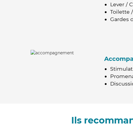
Lever / 
Toilette
Gardes d
Accomp
Stimulat
Promen
Discussio
Ils recomman