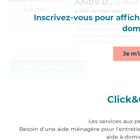
André D.,
Le Pont
ÉLÉGANT
à 5km de chez Vous
Inscrivez-vous pour affiche
Énergique
, attentionné et so
domi
Sanitaires et Sociales (CSS). M
respiratoires, André apporte s
toilette/habillage*
Je m'i
Afficher le profil
Click&
Les services aux p
Besoin d'une aide ménagère pour l'entretien
aide à domi