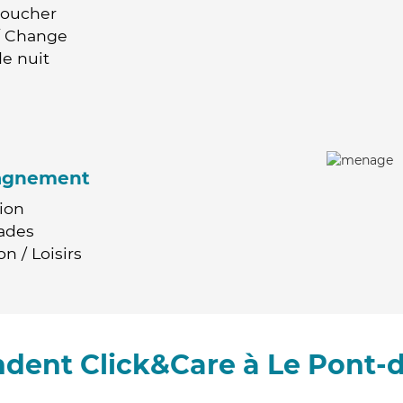
Coucher
 / Change
e nuit
agnement
ion
ades
n / Loisirs
dent Click&Care à Le Pont-