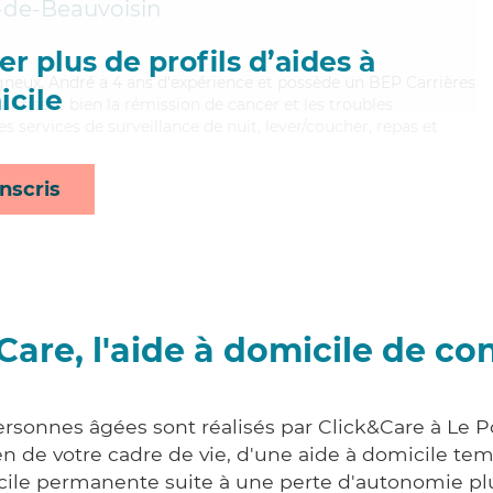
-de-Beauvoisin
r plus de profils d’aides à
igneux, André a 4 ans d'expérience et possède un BEP Carrières
cile
aitrisant bien la rémission de cancer et les troubles
es services de surveillance de nuit, lever/coucher, repas et
nscris
Care, l'aide à domicile de co
ersonnes âgées sont réalisés par Click&Care à Le 
 de votre cadre de vie, d'une aide à domicile tem
cile permanente suite à une perte d'autonomie pl