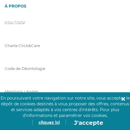
À PROPOS
CGU / GGV
Charte Click&Care
Code de Déontologie
Mentions Légales
En poursuivant votre navigation sur notre site, vous acceptez le
✕
dépôt de cookies destinés à vous proposer des offres, contenus
et services adaptés à vos centres d’intérêts.
Pour plus
Prérequis Click&Care
d’informations et paramétrer vos cookies,
J'accepte
cliquez ici
.