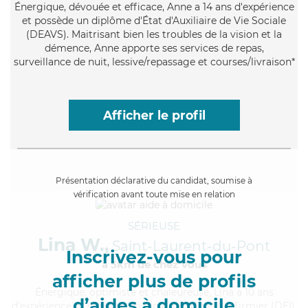
Énergique
, dévouée et efficace, Anne a 14 ans d'expérience
et possède un diplôme d'État d'Auxiliaire de Vie Sociale
(DEAVS). Maitrisant bien les troubles de la vision et la
démence, Anne apporte ses services de repas,
surveillance de nuit, lessive/repassage et courses/livraison*
Afficher le profil
Présentation déclarative du candidat, soumise à
vérification avant toute mise en relation
SÉRIEUSE
Lina W.,
Saint-Laurent-du-Pont
Inscrivez-vous pour
à 5km de chez Vous
afficher plus de profils
Énergique
, optimiste et chaleureuse, Lina a 10 ans
d’aides à domicile
d'expérience et possède un diplôme d'Etat d'infirmier (DEI).