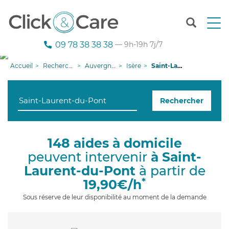
T
o
g
09 78 38 38 38
— 9h-19h 7j/7
g
l
Accueil
Recherche aide à domicile
Auvergne-Rhône-Alpes
Isère
Saint-Laurent-du-Pont
e
n
a
Rechercher
v
i
g
a
148 aides à domicile
t
peuvent intervenir
à Saint-
i
o
Laurent-du-Pont
à partir de
n
*
19,90€/h
Sous réserve de leur disponibilité au moment de la demande