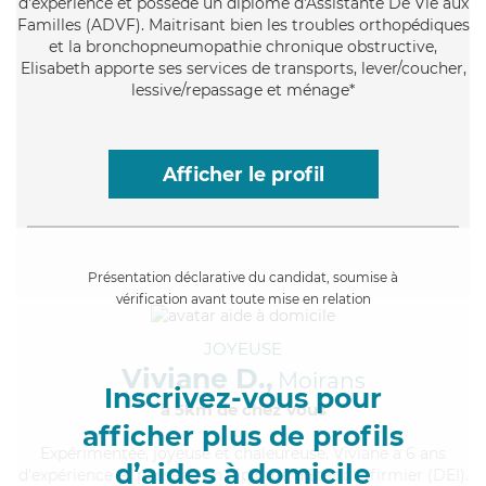
d'expérience et possède un diplôme d'Assistante De Vie aux
Familles (ADVF). Maitrisant bien les troubles orthopédiques
et la bronchopneumopathie chronique obstructive,
Elisabeth apporte ses services de transports, lever/coucher,
lessive/repassage et ménage*
Afficher le profil
Présentation déclarative du candidat, soumise à
vérification avant toute mise en relation
JOYEUSE
Viviane D.,
Moirans
Inscrivez-vous pour
à 5km de chez Vous
afficher plus de profils
Expérimentée
, joyeuse et chaleureuse, Viviane a 6 ans
d’aides à domicile
d'expérience et possède un diplôme d'Etat d'infirmier (DEI).