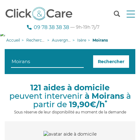
T
o
g
09 78 38 38 38
— 9h-19h 7j/7
g
l
Accueil
Recherche aide à domicile
Auvergne-Rhône-Alpes
Isère
Moirans
e
n
a
Rechercher
v
i
g
a
121 aides à domicile
t
peuvent intervenir
à Moirans
à
i
o
*
partir de
19,90€/h
n
Sous réserve de leur disponibilité au moment de la demande