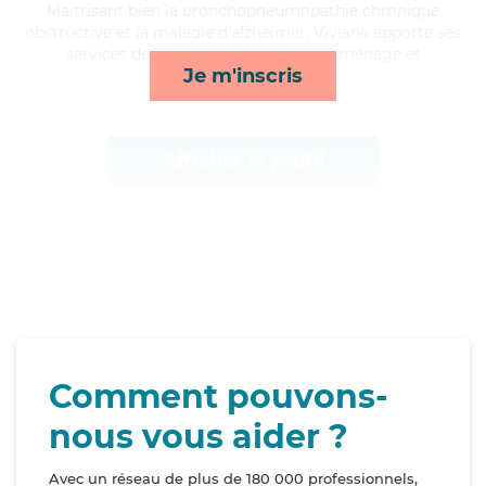
Maitrisant bien la bronchopneumopathie chronique
obstructive et la maladie d'alzheimer, Viviane apporte ses
services de courses/livraison, repas, ménage et
Je m'inscris
lessive/repassage*
Afficher le profil
Comment pouvons-
nous vous aider ?
Avec un réseau de plus de 180 000 professionnels,