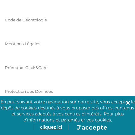
Code de Déontologie
Mentions Légales
Prérequis Click&Care
Protection des Données
En poursuivant votre navigation sur notre site, vous acceptez le
✕
dépôt de cookies destinés à vous proposer des offres, contenus
et services adaptés à vos centres d’intérêts.
Pour plus
Vie Privée
d’informations et paramétrer vos cookies,
J'accepte
cliquez ici
.