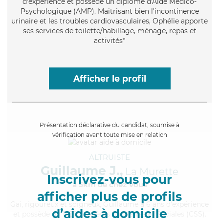
d'expérience et possède un diplôme d'Aide Médico-
Psychologique (AMP). Maitrisant bien l'incontinence
urinaire et les troubles cardiovasculaires, Ophélie apporte
ses services de toilette/habillage, ménage, repas et
activités*
Afficher le profil
Présentation déclarative du candidat, soumise à
vérification avant toute mise en relation
ALTRUISTE
Guillaume J.,
La Murette
Inscrivez-vous pour
à 5km de chez Vous
afficher plus de profils
Gai
, rigoureux et soigneux, Guillaume a 6 ans d'expérience
d’aides à domicile
et possède un BEP Carrières Sanitaires et Sociales (CSS).