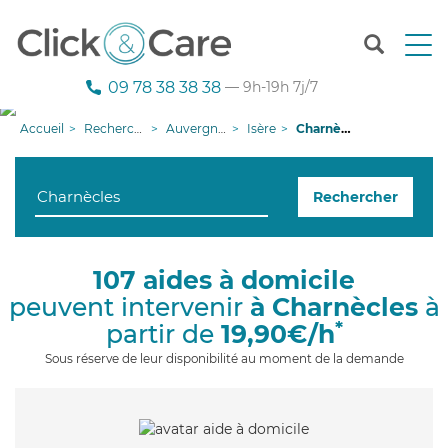
T
o
g
09 78 38 38 38
— 9h-19h 7j/7
g
l
Accueil
Recherche aide à domicile
Auvergne-Rhône-Alpes
Isère
Charnècles
e
n
a
Rechercher
v
i
g
a
107 aides à domicile
t
peuvent intervenir
à Charnècles
à
i
o
*
partir de
19,90€/h
n
Sous réserve de leur disponibilité au moment de la demande