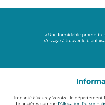
« Une formidable promptitud
s'essaye à trouver le bienfais
Informa
Impanté à Veurey-Voroize, le département 
financières comme
l'Allocation Personna