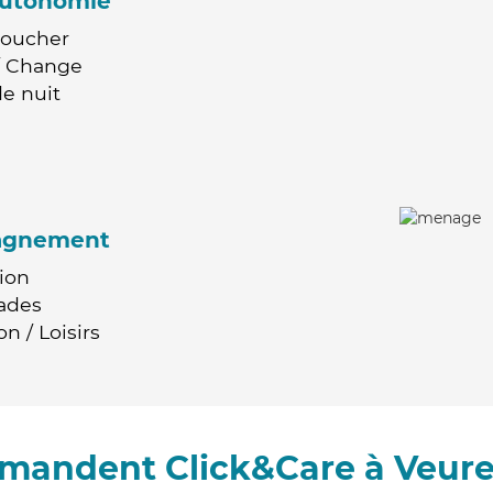
'autonomie
Coucher
 / Change
e nuit
agnement
ion
ades
n / Loisirs
mmandent Click&Care à Veure