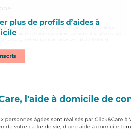
eppe
r plus de profils d’aides à
gneux, Quentin a 6 ans d'expérience et possède un diplôme
cile
itrisant bien les troubles cardiovasculaires et la dépression,
e compagnie/loisirs, surveillance de nuit, mobilité et
nscris
Care, l'aide à domicile de co
ux personnes âgées sont réalisés par Click&Care à 
 de votre cadre de vie, d'une aide à domicile tem