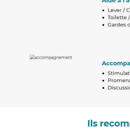
Aide à l
Lever / 
Toilette
Gardes d
Accomp
Stimulat
Promen
Discussio
Ils reco