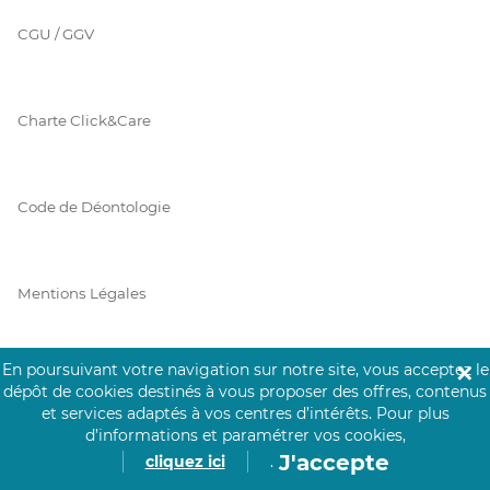
CGU / GGV
Charte Click&Care
Code de Déontologie
Mentions Légales
En poursuivant votre navigation sur notre site, vous acceptez le
✕
Prérequis Click&Care
dépôt de cookies destinés à vous proposer des offres, contenus
et services adaptés à vos centres d’intérêts.
Pour plus
d’informations et paramétrer vos cookies,
J'accepte
cliquez ici
.
Protection des Données