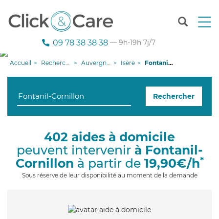
T
o
g
09 78 38 38 38
— 9h-19h 7j/7
g
l
Accueil
Recherche aide à domicile
Auvergne-Rhône-Alpes
Isère
Fontanil-Cornillon
e
n
a
Rechercher
v
i
g
a
402 aides à domicile
t
peuvent intervenir
à Fontanil-
i
o
*
Cornillon
à partir de
19,90€/h
n
Sous réserve de leur disponibilité au moment de la demande