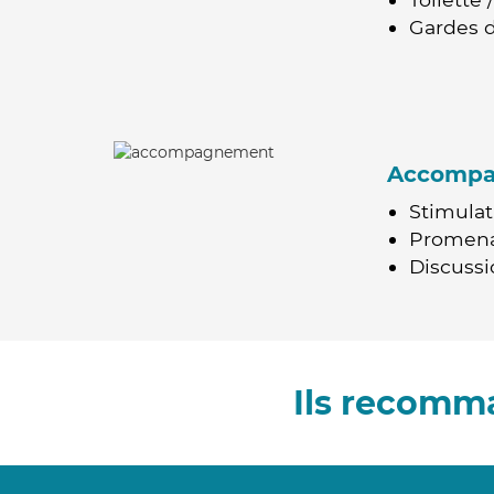
Gardes d
Accomp
Stimulat
Promen
Discussio
Ils recomma