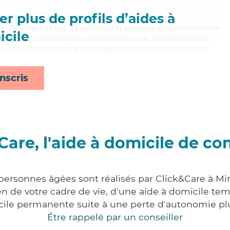
r plus de profils d’aides à
ace, Thomas a 14 ans d'expérience et possède un diplôme d'Etat
cile
nt bien la convalescence postopératoire et la trachéotomie /
s services de toilette/habillage, ménage, repas et rappels*
nscris
Care, l'aide à domicile de co
personnes âgées sont réalisés par Click&Care à Mir
 de votre cadre de vie, d'une aide à domicile tem
cile permanente suite à une perte d'autonomie pl
Être rappelé par un conseiller