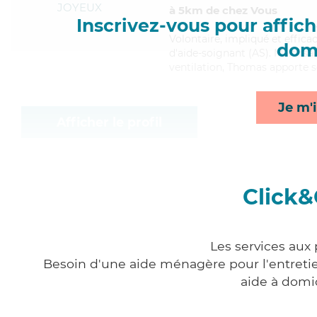
JOYEUX
à 5km de chez Vous
Inscrivez-vous pour affiche
Volontaire
, impliqué et effic
domi
d'aide-soignant (AS). Maitrisa
ventilation, Thomas apporte se
Je m'i
Afficher le profil
Click&
Les services aux 
Besoin d'une aide ménagère pour l'entretien
aide à domi