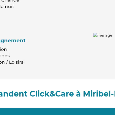
e nuit
agnement
ion
ades
n / Loisirs
ndent Click&Care à Miribel-