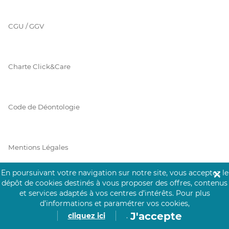
CGU / GGV
Charte Click&Care
Code de Déontologie
Mentions Légales
En poursuivant votre navigation sur notre site, vous acceptez le
✕
dépôt de cookies destinés à vous proposer des offres, contenus
Prérequis Click&Care
et services adaptés à vos centres d’intérêts.
Pour plus
d’informations et paramétrer vos cookies,
J'accepte
cliquez ici
.
Protection des Données