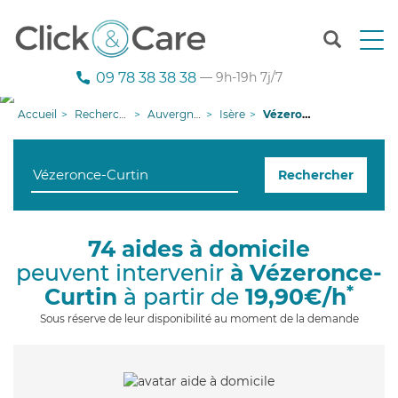
T
o
g
09 78 38 38 38
— 9h-19h 7j/7
g
l
Accueil
Recherche aide à domicile
Auvergne-Rhône-Alpes
Isère
Vézeronce-Curtin
e
n
a
Rechercher
v
i
g
a
74 aides à domicile
t
peuvent intervenir
à Vézeronce-
i
o
*
Curtin
à partir de
19,90€/h
n
Sous réserve de leur disponibilité au moment de la demande