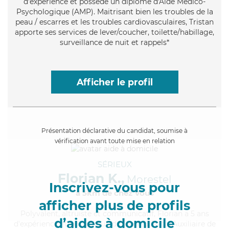
d'expérience et possède un diplôme d'Aide Médico-
Psychologique (AMP). Maitrisant bien les troubles de la
peau / escarres et les troubles cardiovasculaires, Tristan
apporte ses services de lever/coucher, toilette/habillage,
surveillance de nuit et rappels*
Afficher le profil
Présentation déclarative du candidat, soumise à
vérification avant toute mise en relation
SÉRIEUX
Florian K.,
Morestel
Inscrivez-vous pour
à 5km de chez Vous
afficher plus de profils
Polyvalent
, altruiste et communicatif, Florian a 5 ans
d’aides à domicile
d'expérience et possède un diplôme d'État d'Auxiliaire de