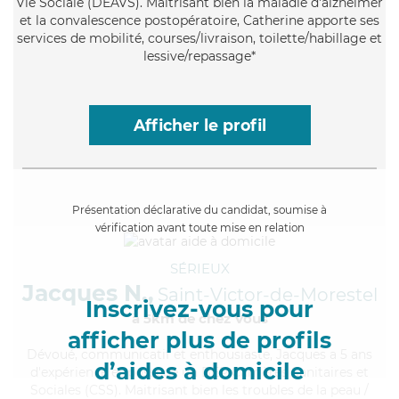
Vie Sociale (DEAVS). Maitrisant bien la maladie d'alzheimer
et la convalescence postopératoire, Catherine apporte ses
services de mobilité, courses/livraison, toilette/habillage et
lessive/repassage*
Afficher le profil
Présentation déclarative du candidat, soumise à
vérification avant toute mise en relation
SÉRIEUX
Jacques N.,
Saint-Victor-de-Morestel
Inscrivez-vous pour
à 5km de chez Vous
afficher plus de profils
Dévoué
, communicatif et enthousiaste, Jacques a 5 ans
d’aides à domicile
d'expérience et possède un BEP Carrières Sanitaires et
Sociales (CSS). Maitrisant bien les troubles de la peau /