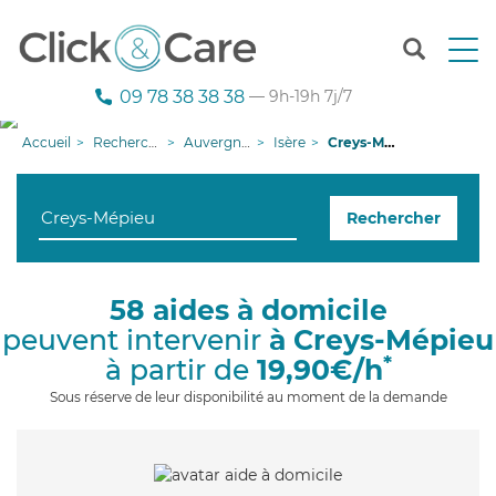
T
o
g
09 78 38 38 38
— 9h-19h 7j/7
g
l
Accueil
Recherche aide à domicile
Auvergne-Rhône-Alpes
Isère
Creys-Mépieu
e
n
a
Rechercher
v
i
g
a
58 aides à domicile
t
peuvent intervenir
à Creys-Mépieu
i
o
*
à partir de
19,90€/h
n
Sous réserve de leur disponibilité au moment de la demande