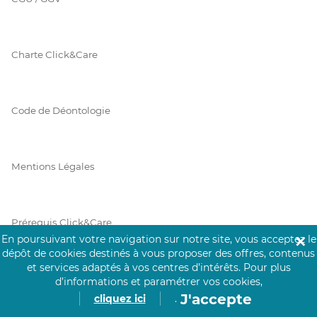
Charte Click&Care
Code de Déontologie
Mentions Légales
Prérequis Click&Care
En poursuivant votre navigation sur notre site, vous acceptez le
✕
dépôt de cookies destinés à vous proposer des offres, contenus
et services adaptés à vos centres d’intérêts.
Pour plus
Protection des Données
d’informations et paramétrer vos cookies,
J'accepte
cliquez ici
.